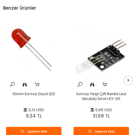
Benzer Ürünler
10mm Kırmızı Diyot LED
Kırmızı Yeşil Çift Renkli Led
Modülü 5mm KY-011
0,13 USD
0,66 USD
6,34 TL
31,68 TL
Sepete Ekle
Sepete Ekle