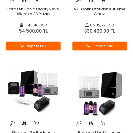
Phrozen Sonic Mighty Revo
NK-Optik Otoflash Kürleme
16K Msla 3D Yazıcı
Cihazı
1.143,46 USD
6.932,72 USD
54.500,00 TL
330.430,90 TL
Sepete Ekle
Sepete Ekle
Phrozen LS+ Başlangıç
Phrozen LS+ Başlangıç