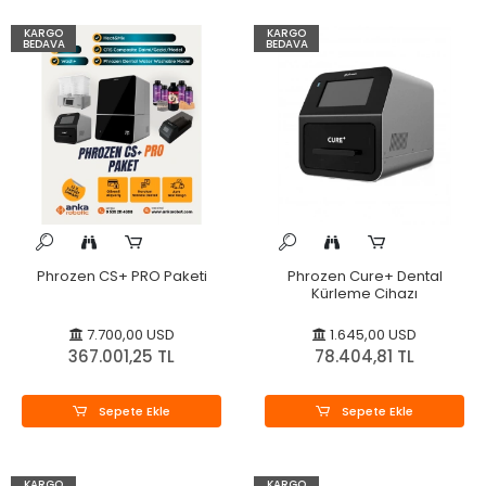
KARGO
KARGO
BEDAVA
BEDAVA
Phrozen CS+ PRO Paketi
Phrozen Cure+ Dental
Kürleme Cihazı
7.700,00 USD
1.645,00 USD
367.001,25 TL
78.404,81 TL
Sepete Ekle
Sepete Ekle
KARGO
KARGO