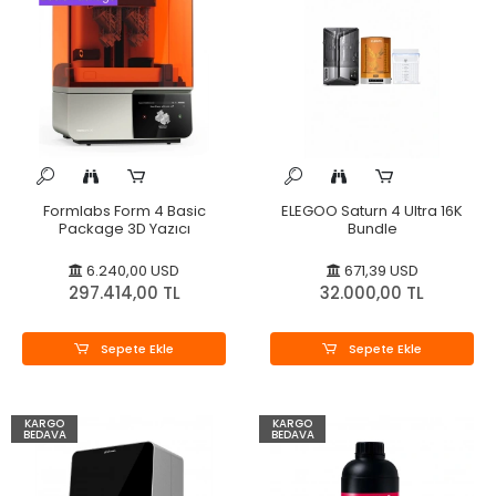
Formlabs Form 4 Basic
ELEGOO Saturn 4 Ultra 16K
Package 3D Yazıcı
Bundle
6.240,00 USD
671,39 USD
297.414,00 TL
32.000,00 TL
Sepete Ekle
Sepete Ekle
KARGO
KARGO
BEDAVA
BEDAVA