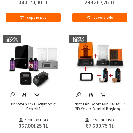
343.170,00 TL
298.367,25 TL
Sepete Ekle
Sepete Ekle
KARGO
KARGO
BEDAVA
BEDAVA
Phrozen CS+ Başlangıç
Phrozen Sonic Mini 8K MSLA
Paketi 1
3D Yazıcı Dental Başlangıç
Paketi
7.700,00 USD
1.420,00 USD
367.001,25 TL
67.680,75 TL