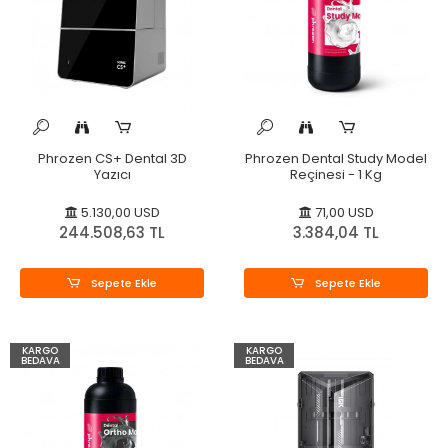
Phrozen CS+ Dental 3D
Phrozen Dental Study Model
Yazıcı
Reçinesi - 1 Kg
5.130,00 USD
71,00 USD
244.508,63 TL
3.384,04 TL
Sepete Ekle
Sepete Ekle
KARGO
KARGO
BEDAVA
BEDAVA