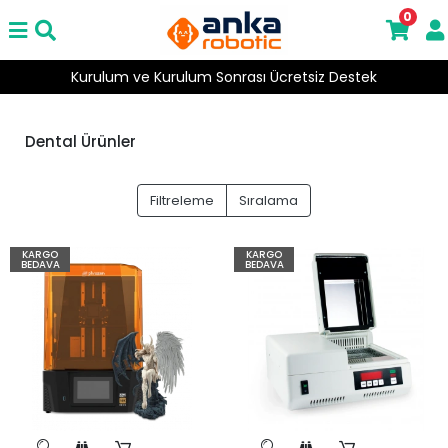
0
Kurulum ve Kurulum Sonrası Ücretsiz Destek
Dental Ürünler
Filtreleme
Sıralama
KARGO
KARGO
BEDAVA
BEDAVA