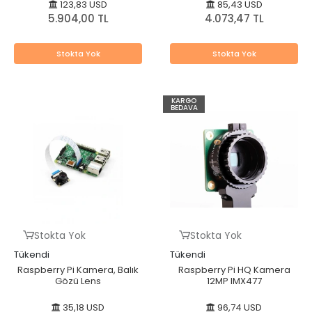
123,83 USD
85,43 USD
5.904,00 TL
4.073,47 TL
Stokta Yok
Stokta Yok
KARGO
BEDAVA
Stokta Yok
Stokta Yok
Tükendi
Tükendi
Raspberry Pi Kamera, Balık
Raspberry Pi HQ Kamera
Gözü Lens
12MP IMX477
35,18 USD
96,74 USD