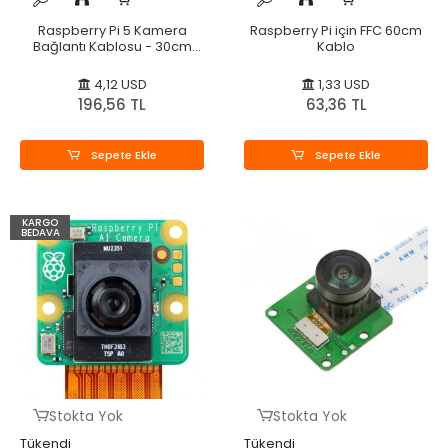
Raspberry Pi 5 Kamera
Raspberry Pi için FFC 60cm
Bağlantı Kablosu - 30cm
Kablo
FPC
4,12 USD
1,33 USD
196,56 TL
63,36 TL
Sepete Ekle
Sepete Ekle
KARGO
BEDAVA
Stokta Yok
Stokta Yok
Tükendi
Tükendi