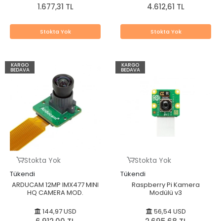
1.677,31 TL
4.612,61 TL
Stokta Yok
Stokta Yok
KARGO
KARGO
BEDAVA
BEDAVA
Stokta Yok
Stokta Yok
Tükendi
Tükendi
ARDUCAM 12MP IMX477 MINI
Raspberry Pi Kamera
HQ CAMERA MOD.
Modülü v3
144,97 USD
56,54 USD