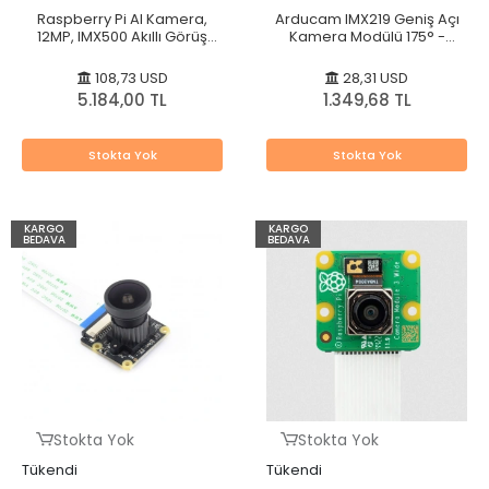
Raspberry Pi AI Kamera,
Arducam IMX219 Geniş Açı
12MP, IMX500 Akıllı Görüş
Kamera Modülü 175° -
Kamerası
Nvidia Jetson Uyumlu
108,73 USD
28,31 USD
5.184,00 TL
1.349,68 TL
Stokta Yok
Stokta Yok
KARGO
KARGO
BEDAVA
BEDAVA
Stokta Yok
Stokta Yok
Tükendi
Tükendi