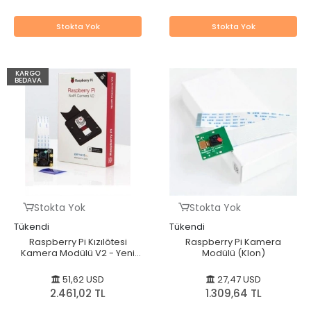
Stokta Yok
Stokta Yok
KARGO
BEDAVA
Stokta Yok
Stokta Yok
Tükendi
Tükendi
Raspberry Pi Kızılötesi
Raspberry Pi Kamera
Kamera Modülü V2 - Yeni
Modülü (Klon)
Model
51,62 USD
27,47 USD
2.461,02 TL
1.309,64 TL