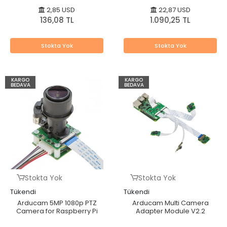
2,85 USD
22,87 USD
136,08 TL
1.090,25 TL
Stokta Yok
Stokta Yok
KARGO
KARGO
BEDAVA
BEDAVA
Stokta Yok
Stokta Yok
Tükendi
Tükendi
Arducam 5MP 1080p PTZ
Arducam Multi Camera
Camera for Raspberry Pi
Adapter Module V2.2