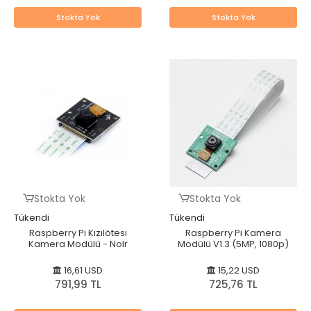
Stokta Yok
Stokta Yok
Stokta Yok
Stokta Yok
Tükendi
Tükendi
Raspberry Pi Kızılötesi
Raspberry Pi Kamera
Kamera Modülü - NoIr
Modülü V1.3 (5MP, 1080p)
16,61 USD
15,22 USD
791,99 TL
725,76 TL