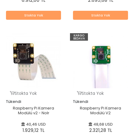
6.912,00 TL
2.695,68 TL
Stokta Yok
Stokta Yok
KARGO
BEDAVA
Stokta Yok
Stokta Yok
Tükendi
Tükendi
Raspberry Pi Kamera
Raspberry Pi Kamera
Modülü v2 - NoIr
Modülü V2
40,46 USD
48,68 USD
1.929,12 TL
2.321,28 TL