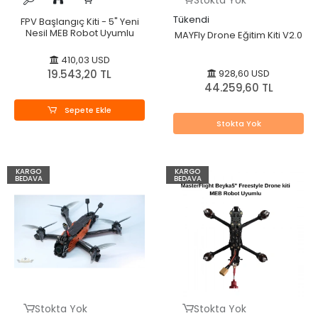
Stokta Yok
Tükendi
FPV Başlangıç Kiti - 5" Yeni
Nesil MEB Robot Uyumlu
MAYFly Drone Eğitim Kiti V2.0
410,03 USD
19.543,20 TL
928,60 USD
44.259,60 TL
Sepete Ekle
Stokta Yok
KARGO
KARGO
BEDAVA
BEDAVA
Stokta Yok
Stokta Yok