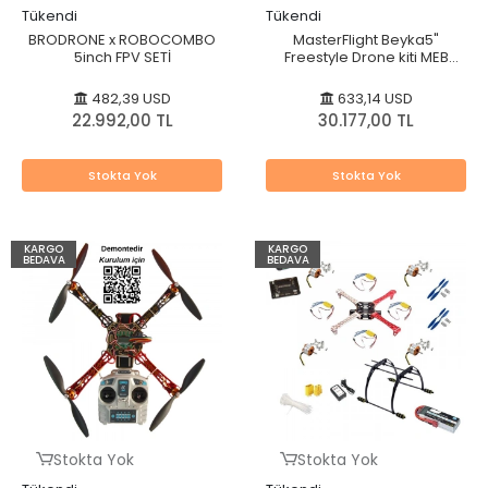
Tükendi
Tükendi
BRODRONE x ROBOCOMBO
MasterFlight Beyka5"
5inch FPV SETİ
Freestyle Drone kiti MEB
Robot Uyumlu
482,39 USD
633,14 USD
22.992,00 TL
30.177,00 TL
Stokta Yok
Stokta Yok
KARGO
KARGO
BEDAVA
BEDAVA
Stokta Yok
Stokta Yok