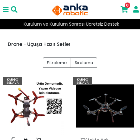
0
Kurulum ve Kurulum Sonrası Ücretsiz Destek
Drone - Uçuşa Hazır Setler
Filtreleme
Sıralama
KARGO
KARGO
BEDAVA
BEDAVA