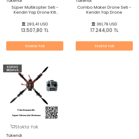
Tükendi
Tükendi
Süper Multikopter Seti -
Combo Maker Drone Seti -
Kendin Yap Drone Kiti
Kendin Yap Drone
(KK2.15)
283,41 USD
361,79 USD
13.507,80 TL
17.244,00 TL
Stokta Yok
Stokta Yok
KARGO
BEDAVA
Stokta Yok
Tükendi