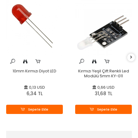
10mm Kırmızı Diyot LED
Kırmızı Yeşil Çift Renkli Led
Modülü 5mm KY-011
0,13 USD
0,66 USD
6,34 TL
31,68 TL
Sepete Ekle
Sepete Ekle