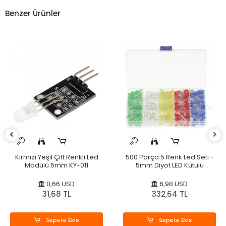
Benzer Ürünler
Kırmızı Yeşil Çift Renkli Led
500 Parça 5 Renk Led Seti -
Modülü 5mm KY-011
5mm Diyot LED Kutulu
0,66 USD
6,98 USD
31,68 TL
332,64 TL
Sepete Ekle
Sepete Ekle