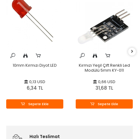
10mm Kırmızı Diyot LED
Kırmızı Yeşil Çift Renkli Led
Modülü 5mm KY-011
0,13 USD
0,66 USD
6,34 TL
31,68 TL
Sepete Ekle
Sepete Ekle
Hızlı Teslimat