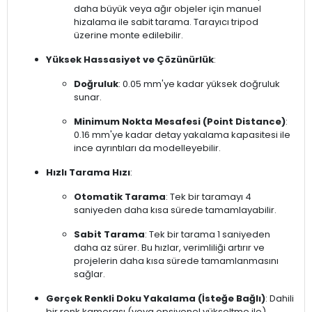
daha büyük veya ağır objeler için manuel
hizalama ile sabit tarama. Tarayıcı tripod
üzerine monte edilebilir.
Yüksek Hassasiyet ve Çözünürlük
:
Doğruluk
: 0.05 mm'ye kadar yüksek doğruluk
sunar.
Minimum Nokta Mesafesi (Point Distance)
:
0.16 mm'ye kadar detay yakalama kapasitesi ile
ince ayrıntıları da modelleyebilir.
Hızlı Tarama Hızı
:
Otomatik Tarama
: Tek bir taramayı 4
saniyeden daha kısa sürede tamamlayabilir.
Sabit Tarama
: Tek bir tarama 1 saniyeden
daha az sürer. Bu hızlar, verimliliği artırır ve
projelerin daha kısa sürede tamamlanmasını
sağlar.
Gerçek Renkli Doku Yakalama (İsteğe Bağlı)
: Dahili
bir renk kamerası (veya opsiyonel yükseltme ile)