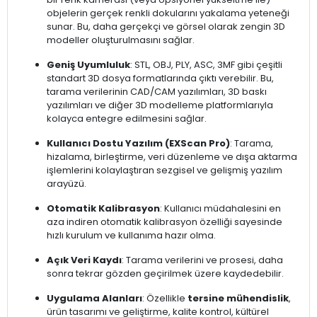
objelerin gerçek renkli dokularını yakalama yeteneği
sunar. Bu, daha gerçekçi ve görsel olarak zengin 3D
modeller oluşturulmasını sağlar.
Geniş Uyumluluk
: STL, OBJ, PLY, ASC, 3MF gibi çeşitli
standart 3D dosya formatlarında çıktı verebilir. Bu,
tarama verilerinin CAD/CAM yazılımları, 3D baskı
yazılımları ve diğer 3D modelleme platformlarıyla
kolayca entegre edilmesini sağlar.
Kullanıcı Dostu Yazılım (EXScan Pro)
: Tarama,
hizalama, birleştirme, veri düzenleme ve dışa aktarma
işlemlerini kolaylaştıran sezgisel ve gelişmiş yazılım
arayüzü.
Otomatik Kalibrasyon
: Kullanıcı müdahalesini en
aza indiren otomatik kalibrasyon özelliği sayesinde
hızlı kurulum ve kullanıma hazır olma.
Açık Veri Kaydı
: Tarama verilerini ve prosesi, daha
sonra tekrar gözden geçirilmek üzere kaydedebilir.
Uygulama Alanları
: Özellikle
tersine mühendislik
,
ürün tasarımı ve geliştirme, kalite kontrol, kültürel