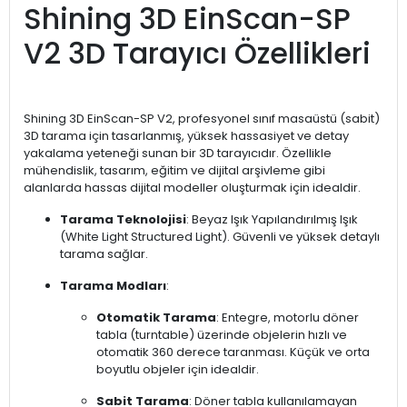
Shining 3D EinScan-SP
V2 3D Tarayıcı Özellikleri
Shining 3D EinScan-SP V2, profesyonel sınıf masaüstü (sabit)
3D tarama için tasarlanmış, yüksek hassasiyet ve detay
yakalama yeteneği sunan bir 3D tarayıcıdır. Özellikle
mühendislik, tasarım, eğitim ve dijital arşivleme gibi
alanlarda hassas dijital modeller oluşturmak için idealdir.
Tarama Teknolojisi
: Beyaz Işık Yapılandırılmış Işık
(White Light Structured Light). Güvenli ve yüksek detaylı
tarama sağlar.
Tarama Modları
:
Otomatik Tarama
: Entegre, motorlu döner
tabla (turntable) üzerinde objelerin hızlı ve
otomatik 360 derece taranması. Küçük ve orta
boyutlu objeler için idealdir.
Sabit Tarama
: Döner tabla kullanılamayan