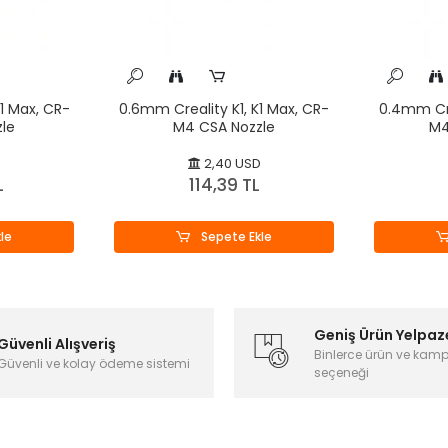
1 Max, CR-
0.6mm Creality K1, K1 Max, CR-
0.4mm Cre
le
M4 CSA Nozzle
M4
D
2,40 USD
L
114,39 TL
le
Sepete Ekle
Geniş Ürün Yelpaz
Güvenli Alışveriş
Binlerce ürün ve kam
Güvenli ve kolay ödeme sistemi
seçeneği