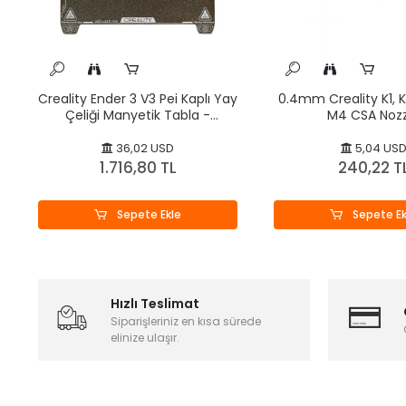
Creality Ender 3 V3 Pei Kaplı Yay
0.4mm Creality K1, K
Çeliği Manyetik Tabla -
M4 CSA Nozz
235x235mm - Orijinal
36,02 USD
5,04 US
1.716,80 TL
240,22 T
Sepete Ekle
Sepete Ek
Hızlı Teslimat
Siparişleriniz en kısa sürede
elinize ulaşır.