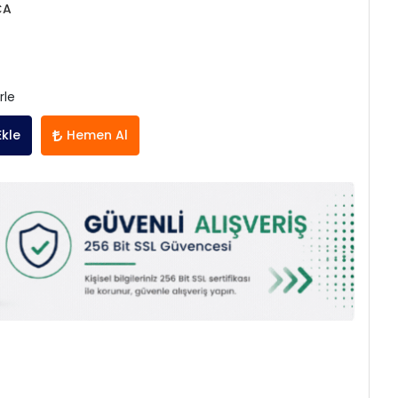
ÇA
rle
Ekle
Hemen Al