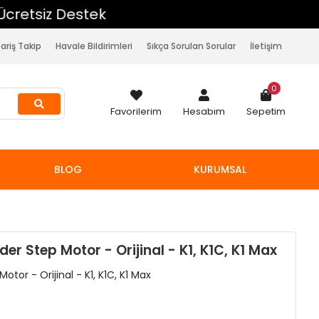
pariş Takip
Havale Bildirimleri
Sıkça Sorulan Sorular
İletişim
0
Favorilerim
Hesabım
Sepetim
BLOG
KURUMSAL
der Step Motor - Orijinal - K1, K1C, K1 Max
otor - Orijinal - K1, K1C, K1 Max