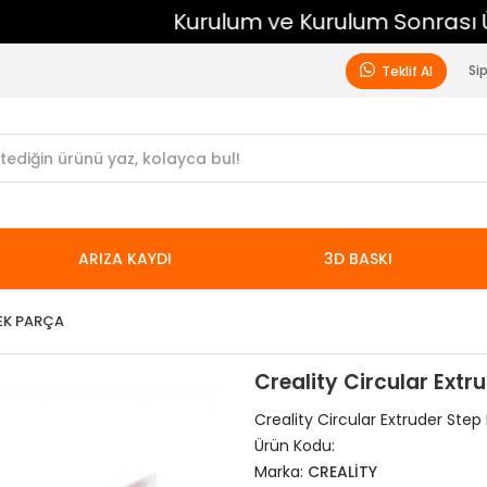
Kurulum ve Kurulum Sonrası Ücretsiz Destek
Si
Teklif Al
ARIZA KAYDI
3D BASKI
EK PARÇA
Creality Circular Extru
Creality Circular Extruder Step M
Ürün Kodu:
Marka:
CREALİTY