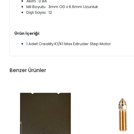
Akım : 0.8A
Mil Boyutu : 3mm OD x 6.6mm Uzunluk
Dişli Sayısı : 12
Ürün İçeriği:
1 Adet Creality K1/K1 Max Extruder Step Motor
Benzer Ürünler