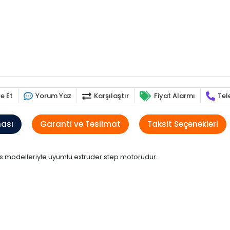
e Et
Yorum Yaz
Karşılaştır
Fiyat Alarmı
Tel
ması
Garanti ve Teslimat
Taksit Seçenekleri
Plus modelleriyle uyumlu extruder step motorudur.