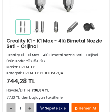
Creality K1 - K1 Max - 4lü Bimetal Nozzle
Seti - Orijinal
Creality K1 - K1 Max - 4lü Bimetal Nozzle Seti - Orijinal
Ürün Kodu:
Y11YJ5JT2G
Marka:
CREALİTY
Kategori:
CREALİTY YEDEK PARÇA
744,28 TL
Havale/EFT ile
736,84 TL
77,10 TL 'den başlayan taksitlerle
Sepete Ekle
Hemen Al