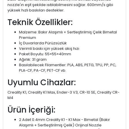
nozzle'ın eşit şekilde ısıtılabilmesini sağlar. 600mm/s gibi
yüksek hızlı baskıları destekler.
Teknik Özellikler:
Malzeme: Bakır Alaşımlı + Sertleştirilmiş Çelik Bimetal
Premium
İç Duvarlarda Pürüzsüzlük
Verimli baskı için yüksek akış hızı
Paket Boyutu: 55×55×40mm
Ağırlık: 31 gram
Basılabilecek Filamentler: PLA, ABS, PETG, TPU, PP, PC,
PLA-CF, PA-CF, PET-CF vb.
Uyumlu Cihazlar:
Creality K1, Creality K1 Max, Ender-3 V3, CR-10 SE, Creality CR-
M4
Ürün İçeriği:
2 Adet 0.4mm Creality K1 - K1 Max - Bimetal (Bakır
Alaşımlı + Sertleştirilmiş Çelik) Orijinal Nozzle