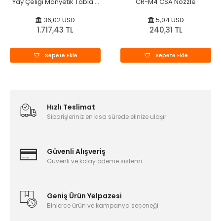
Yay Çeliği Manyetik Tabla -
CR-M4 CSA Nozzle
235x235mm - Orijinal
36,02 USD
5,04 USD
1.717,43 TL
240,31 TL
Sepete Ekle
Sepete Ekle
Hızlı Teslimat
Siparişleriniz en kısa sürede elinize ulaşır.
Güvenli Alışveriş
Güvenli ve kolay ödeme sistemi
Geniş Ürün Yelpazesi
Binlerce ürün ve kampanya seçeneği