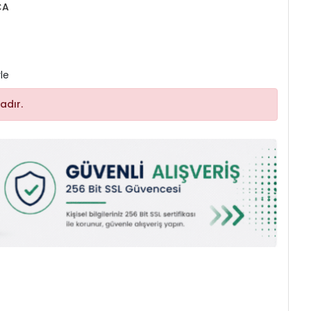
ÇA
le
adır.