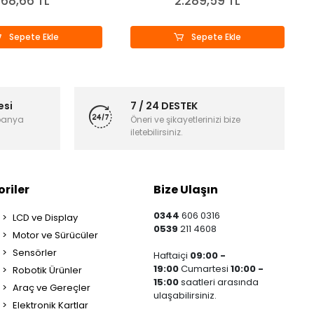
68,66 TL
2.289,59 TL
Sepete Ekle
Sepete Ekle
esi
7 / 24 DESTEK
panya
Öneri ve şikayetlerinizi bize
iletebilirsiniz.
riler
Bize Ulaşın
0344
606 0316
LCD ve Display
0539
211 4608
Motor ve Sürücüler
Sensörler
Haftaiçi
09:00 -
19:00
Cumartesi
10:00 -
Robotik Ürünler
15:00
saatleri arasında
Araç ve Gereçler
ulaşabilirsiniz.
Elektronik Kartlar