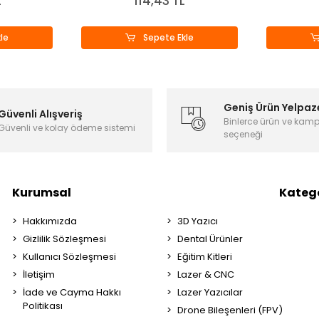
L
114,43 TL
le
Sepete Ekle
Geniş Ürün Yelpaz
Güvenli Alışveriş
Binlerce ürün ve kam
Güvenli ve kolay ödeme sistemi
seçeneği
Kurumsal
Katego
Hakkımızda
3D Yazıcı
Gizlilik Sözleşmesi
Dental Ürünler
Kullanıcı Sözleşmesi
Eğitim Kitleri
İletişim
Lazer & CNC
İade ve Cayma Hakkı
Lazer Yazıcılar
Politikası
Drone Bileşenleri (FPV)