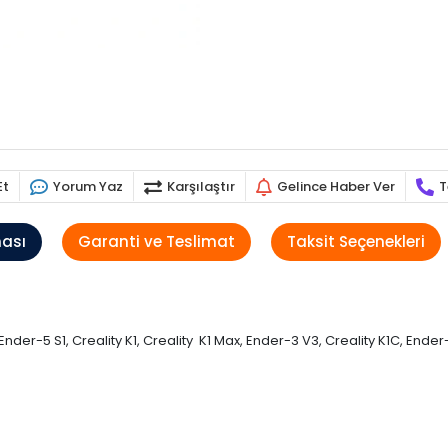
Et
Yorum Yaz
Karşılaştır
Gelince Haber Ver
T
ması
Garanti ve Teslimat
Taksit Seçenekleri
r-5 S1, Creality K1, Creality K1 Max, Ender-3 V3, Creality K1C, Ender