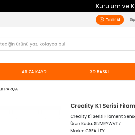
Kurulum ve Kurulum Sonrası Ücretsiz Destek
Si
Teklif Al
ARIZA KAYDI
3D BASKI
EK PARÇA
Creality K1 Serisi Fila
Creality K1 Serisi Filament Sensö
Ürün Kodu:
SI2MRYWVT7
Marka:
CREALİTY