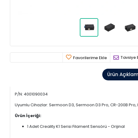
Tavsiye 
Favorilerime Ekle
Ürün Açıkla
P/N: 4001090034
Uyumlu Cihazlar: Sermoon D3, Sermoon D3 Pro, CR-200B Pro, Ende
Ürün İçeriği:
1 Adet Creality K1 Serisi Filament Sensörü - Orijinal