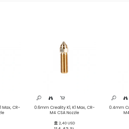
1 Max, CR-
0.6mm Creality K1, K1 Max, CR-
0.4mm Cre
le
M4 CSA Nozzle
M4
D
2,40 USD