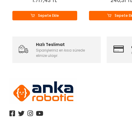
1.717,43 TL
240,31 T
Sepete Ekle
Sepete Ek
Hızlı Teslimat
Siparişleriniz en kısa sürede
elinize ulaşır.