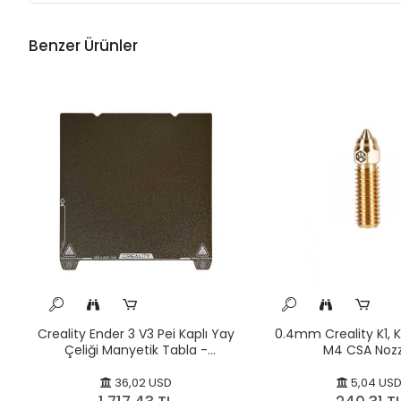
Benzer Ürünler
Creality Ender 3 V3 Pei Kaplı Yay
0.4mm Creality K1, K
Çeliği Manyetik Tabla -
M4 CSA Nozz
235x235mm - Orijinal
36,02 USD
5,04 US