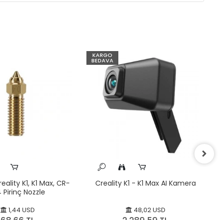
KARGO
BEDAVA
ality K1, K1 Max, CR-
Creality K1 - K1 Max AI Kamera
 Pirinç Nozzle
1,44 USD
48,02 USD