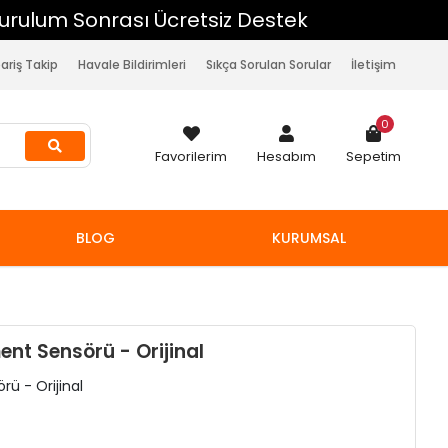
pariş Takip
Havale Bildirimleri
Sıkça Sorulan Sorular
İletişim
0
Favorilerim
Hesabım
Sepetim
BLOG
KURUMSAL
ment Sensörü - Orijinal
rü - Orijinal