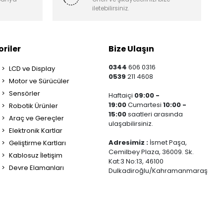
iletebilirsiniz.
riler
Bize Ulaşın
0344
606 0316
LCD ve Display
0539
211 4608
Motor ve Sürücüler
Sensörler
Haftaiçi
09:00 -
19:00
Cumartesi
10:00 -
Robotik Ürünler
15:00
saatleri arasında
Araç ve Gereçler
ulaşabilirsiniz.
Elektronik Kartlar
Adresimiz :
İsmet Paşa,
Geliştirme Kartları
Cemilbey Plaza, 36009. Sk.
Kablosuz İletişim
Kat:3 No:13, 46100
Devre Elamanları
Dulkadiroğlu/Kahramanmaraş