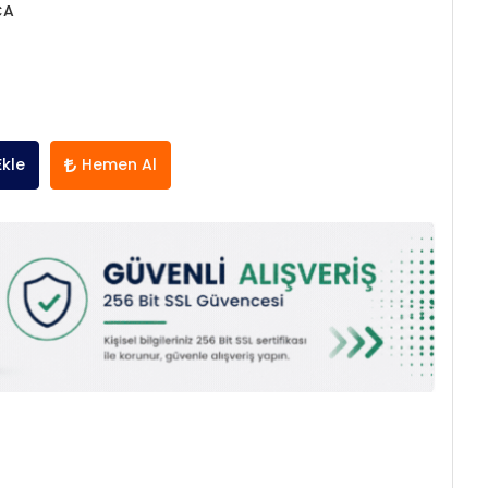
ÇA
Ekle
Hemen Al