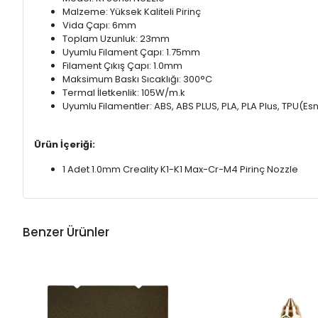
Malzeme: Yüksek Kaliteli Pirinç
Vida Çapı: 6mm
Toplam Uzunluk: 23mm
Uyumlu Filament Çapı: 1.75mm
Filament Çıkış Çapı: 1.0mm
Maksimum Baskı Sıcaklığı: 300°C
Termal İletkenlik: 105W/m.k
Uyumlu Filamentler: ABS, ABS PLUS, PLA, PLA Plus, TPU(Esn
Ürün İçeriği:
1 Adet 1.0mm Creality K1-K1 Max-Cr-M4 Pirinç Nozzle
Benzer Ürünler