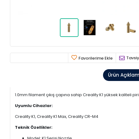
Tavsiy
Favorilerime Ekle
Ürün Açıkla
1.0mm filament çıkış çapına sahip Creality K1 yüksek kaliteli pi
Uyumlu Cihazlar:
Creality K1, Creality K1 Max, Creality CR-M4
Teknik Özellikler:
Model: K1 Serisi Nozzle