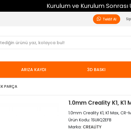
Kurulum ve Kurulum Sonrası Ücretsiz Destek
Si
Teklif Al
ARIZA KAYDI
3D BASKI
EK PARÇA
1.0mm Creality K1, K1 
1.0mm Creality K1, K1 Max, CR-M
Ürün Kodu:
1SUIIQ2EFB
Marka:
CREALİTY