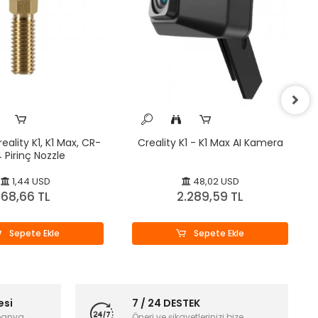
ality K1, K1 Max, CR-
Creality K1 - K1 Max AI Kamera
 Pirinç Nozzle
1,44 USD
48,02 USD
68,66 TL
2.289,59 TL
Sepete Ekle
Sepete Ekle
esi
7 / 24 DESTEK
panya
Öneri ve şikayetlerinizi bize