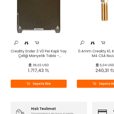
Creality Ender 3 V3 Pei Kaplı Yay
0.4mm Creality K1, K
Çeliği Manyetik Tabla -
M4 CSA Nozz
235x235mm - Orijinal
36,02 USD
5,04 US
1.717,43 TL
240,31 T
Sepete Ekle
Sepete Ek
Hızlı Teslimat
Siparişleriniz en kısa sürede