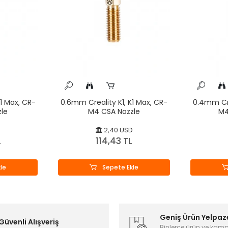
1 Max, CR-
0.6mm Creality K1, K1 Max, CR-
0.4mm Cre
le
M4 CSA Nozzle
M4
D
2,40 USD
L
114,43 TL
le
Sepete Ekle
Geniş Ürün Yelpaz
Güvenli Alışveriş
Binlerce ürün ve kam