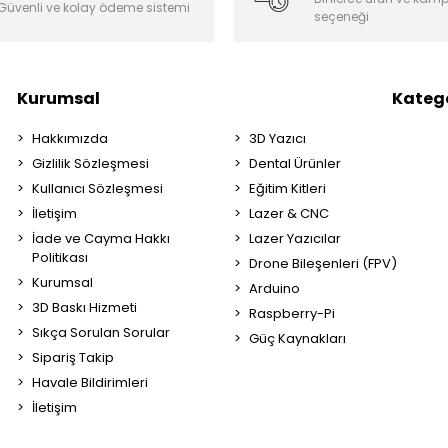
Güvenli ve kolay ödeme sistemi
seçeneği
Kurumsal
Katego
Hakkımızda
3D Yazıcı
Gizlilik Sözleşmesi
Dental Ürünler
Kullanıcı Sözleşmesi
Eğitim Kitleri
İletişim
Lazer & CNC
İade ve Cayma Hakkı
Lazer Yazıcılar
Politikası
Drone Bileşenleri (FPV)
Kurumsal
Arduino
3D Baskı Hizmeti
Raspberry-Pi
Sıkça Sorulan Sorular
Güç Kaynakları
Sipariş Takip
Havale Bildirimleri
İletişim