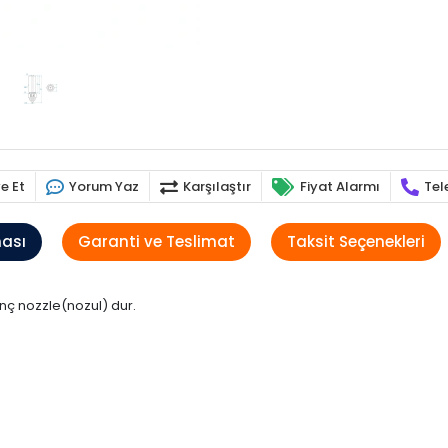
e Et
Yorum Yaz
Karşılaştır
Fiyat Alarmı
Tel
ması
Garanti ve Teslimat
Taksit Seçenekleri
rinç nozzle(nozul) dur.