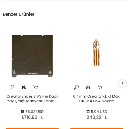
Benzer Ürünler
Creality Ender 3 V3 Pei Kaplı
0.4mm Creality K1, K1 Max,
Yay Çeliği Manyetik Tabla -
CR-M4 CSA Nozzle
235x235mm - Orijinal
36,02 USD
5,04 USD
1.716,80 TL
240,22 TL