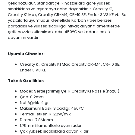
çelik nozuldur. Standart çelik nozzlelara göre yüksek
sıcaklıklara ve aşınmaya daha dayanıklıdır. Creality K1,
Creality K1 Max, Creality CR-M4, CR-10 SE, Ender 3 V3 KE vb. 3d
yazıcılarla uyumludur. Genellikle Karbon Fiber benzeri
parçacıklı ve yüksek sıcaklığa ihtiyaç duyan filamentlerde
çelik nozzle kullanılmaktadır. 450°C ye kadar sıcaklık
dayanımı vardır.
Uyumlu Cihazlar:
Creality K1, Creality K1 Max, Creality CR-M4, CR-10 SE,
Ender 3 V3 KE
Teknik Özellikler:
Model: Sertleştirilmiş Çelik Creality K1 Nozzle(nozul)
Çap: 0.2mm
Net Ağırlık: 4 gr
Maksimum Baskı Sıcaklığı: 450°C
Termal iletkenlik: 22W/m.k
Direnci: 7.8Mohm
1.75mm filamentlerle uyumludur.
Çok yüksek sıcaklıklara dayanıklıdır.