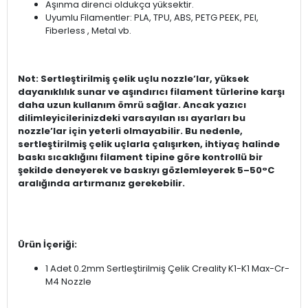
Aşınma direnci oldukça yüksektir.
Uyumlu Filamentler: PLA, TPU, ABS, PETG PEEK, PEI,
Fiberless , Metal vb.
Not: Sertleştirilmiş çelik uçlu nozzle’lar, yüksek
dayanıklılık sunar ve aşındırıcı filament türlerine karşı
daha uzun kullanım ömrü sağlar. Ancak yazıcı
dilimleyicilerinizdeki varsayılan ısı ayarları bu
nozzle’lar için yeterli olmayabilir. Bu nedenle,
sertleştirilmiş çelik uçlarla çalışırken, ihtiyaç halinde
baskı sıcaklığını filament tipine göre kontrollü bir
şekilde deneyerek ve baskıyı gözlemleyerek 5–50°C
aralığında artırmanız gerekebilir.
Ürün İçeriği:
1 Adet 0.2mm Sertleştirilmiş Çelik Creality K1-K1 Max-Cr-
M4 Nozzle