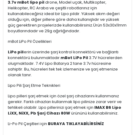
3.7v mBot lipo pil
drone, Model uçak, Multikopter,
Helikopter, RC Araba ve çeşitli robotlarınız için
kullanabileceğiniz ideal bir Lipo pildir. Yüksek akım değeri
olduğu için, diğer pillere göre daha kullanışlıdır ve yüksek
güç gerektiren projelerizde kullanabilirsiniz.Ürün 53x30x11mm
boyutlarındadır ve 29g ağırlığındadır.
mBot LiPo Pil Özellikleri
LiPo pil
lerin üzerinde şarj kontrol konnektörü ve bağlantı
konnektörü bulunmaktadır.
mBot LiPo Pil
3.7V hücrelerden
oluşmaktadır. 7.4V Lipo Batarya 2 tane 3.7v hücresine
sahiptir. Bu, hücreleri tek tek izlemenize ve şarj etmenize
olanak tanır.
Lipo Pili Şarj Etme Teknikleri
Lipo pilleri şarj etmek için özel şarj cihazlarını kullanmanız
gerekir. Farklı cihazları kullanmak lipo pilinize zarar verir ve
tehlikeli olabilir. Lipo pillerinizi şarj etmek için
IMAX B6 Lipo
LiXX, NiXX, Pb Şarj Cihazı 80W
ürününü kullanabilirsiniz.
Li-Po Pil Çeşitleri için
BURAYA TIKLAYABİLİRSİNİZ