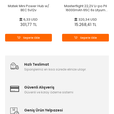
Matek Mini Power Hub w/
Masterflight 22,2V Li-po Pil
BEC 5v12v
16000mAh 65C 6s Lityum
Polymer
6,33 USD
320,34 USD
301,77 TL
15.268,41 TL
Sepete Ekle
Sepete Ekle
Hızlı Teslimat
Siparişleriniz en kısa sürede elinize ulaşır.
Güvenli Alışveriş
Güvenli ve kolay ödeme sistemi
Geniş Ürün Yelpazesi