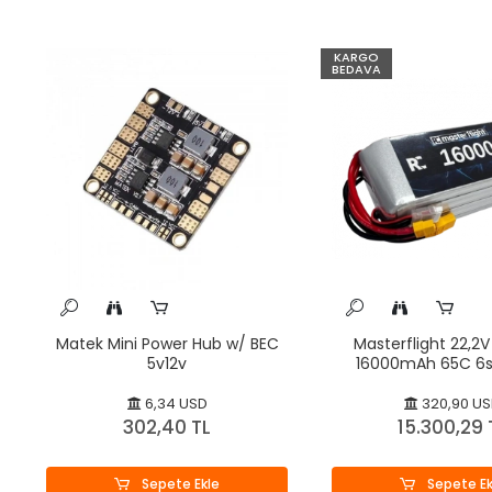
KARGO
BEDAVA
Matek Mini Power Hub w/ BEC
Masterflight 22,2V 
5v12v
16000mAh 65C 6s
Polymer
6,34 USD
320,90 U
302,40 TL
15.300,29 
Sepete Ekle
Sepete Ek