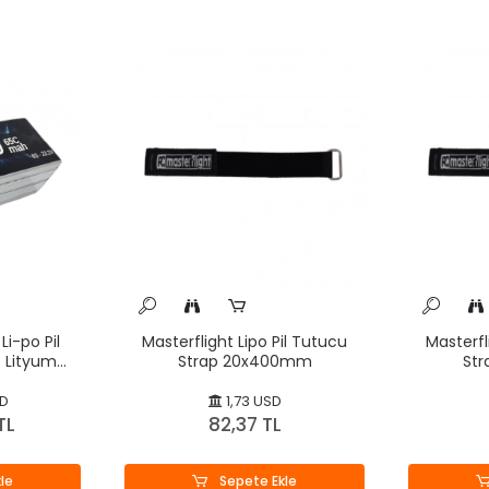
Li-po Pil
Masterflight Lipo Pil Tutucu
Masterfl
 Lityum
Strap 20x400mm
St
SD
1,73 USD
TL
82,37 TL
le
Sepete Ekle