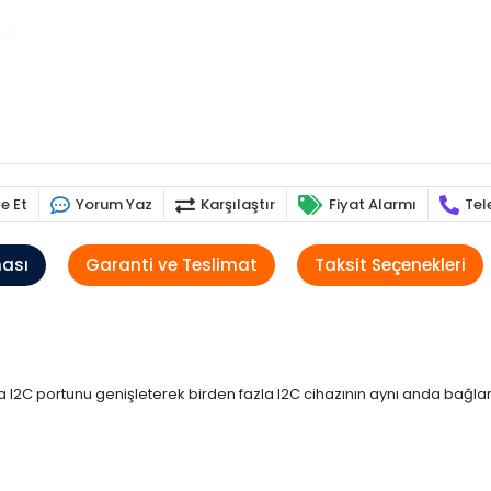
e Et
Yorum Yaz
Karşılaştır
Fiyat Alarmı
Tel
ması
Garanti ve Teslimat
Taksit Seçenekleri
yıda I2C portunu genişleterek birden fazla I2C cihazının aynı anda bağl