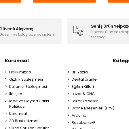
Geniş Ürün Yelpaz
Güvenli Alışveriş
Binlerce ürün ve kam
Güvenli ve kolay ödeme sistemi
seçeneği
Kurumsal
Katego
Hakkımızda
3D Yazıcı
Gizlilik Sözleşmesi
Dental Ürünler
Kullanıcı Sözleşmesi
Eğitim Kitleri
İletişim
Lazer & CNC
İade ve Cayma Hakkı
Lazer Yazıcılar
Politikası
Drone Bileşenleri (FPV)
Kurumsal
Arduino
3D Baskı Hizmeti
Raspberry-Pi
Sıkça Sorulan Sorular