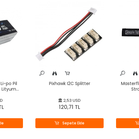
Li-po Pil
Pixhawk I2C Splitter
Masterfl
 Lityum
St
SD
2,53 USD
TL
120,71 TL
le
Sepete Ekle