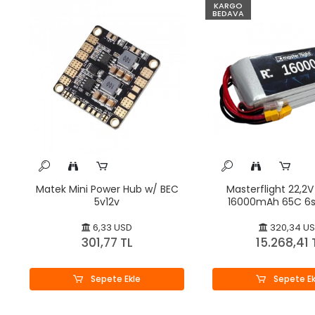
KARGO
BEDAVA
Matek Mini Power Hub w/ BEC
Masterflight 22,2V 
5v12v
16000mAh 65C 6s
Polymer
6,33 USD
320,34 U
301,77 TL
15.268,41 
Sepete Ekle
Sepete Ek