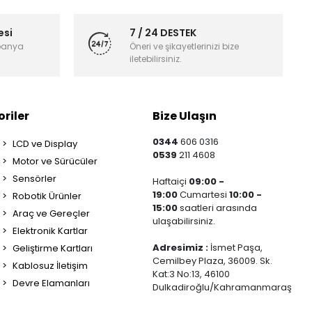
esi
7 / 24 DESTEK
panya
Öneri ve şikayetlerinizi bize
iletebilirsiniz.
riler
Bize Ulaşın
0344
606 0316
LCD ve Display
0539
211 4608
Motor ve Sürücüler
Sensörler
Haftaiçi
09:00 -
19:00
Cumartesi
10:00 -
Robotik Ürünler
15:00
saatleri arasında
Araç ve Gereçler
ulaşabilirsiniz.
Elektronik Kartlar
Adresimiz :
İsmet Paşa,
Geliştirme Kartları
Cemilbey Plaza, 36009. Sk.
Kablosuz İletişim
Kat:3 No:13, 46100
Devre Elamanları
Dulkadiroğlu/Kahramanmaraş