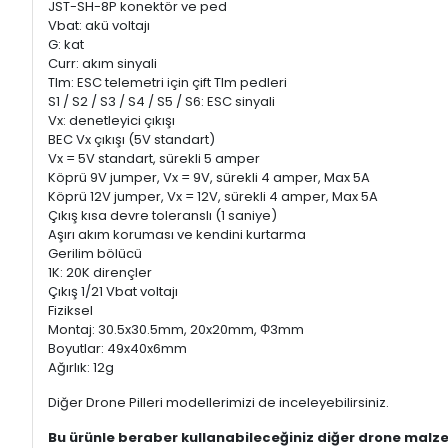
JST-SH-8P konektör ve ped
Vbat: akü voltajı
G: kat
Curr: akım sinyali
Tlm: ESC telemetri için çift Tlm pedleri
S1 / S2 / S3 / S4 / S5 / S6: ESC sinyali
Vx: denetleyici çıkışı
BEC Vx çıkışı (5V standart)
Vx = 5V standart, sürekli 5 amper
Köprü 9V jumper, Vx = 9V, sürekli 4 amper, Max 5A
Köprü 12V jumper, Vx = 12V, sürekli 4 amper, Max 5A
Çıkış kısa devre toleranslı (1 saniye)
Aşırı akım koruması ve kendini kurtarma
Gerilim bölücü
1K: 20K dirençler
Çıkış 1/21 Vbat voltajı
Fiziksel
Montaj: 30.5x30.5mm, 20x20mm, Φ3mm
Boyutlar: 49x40x6mm
Ağırlık: 12g
Diğer Drone Pilleri modellerimizi de inceleyebilirsiniz.
Bu ürünle beraber kullanabileceğiniz diğer drone malze