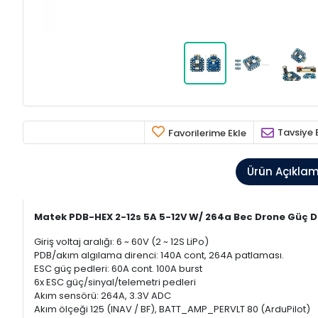
Tavsiye 
Favorilerime Ekle
Ürün Açıkla
Matek PDB-HEX 2-12s 5A 5-12V W/ 264a Bec Drone Güç D
Giriş voltaj aralığı: 6 ~ 60V (2 ~ 12S LiPo)
PDB/akım algılama direnci: 140A cont, 264A patlaması.
ESC güç pedleri: 60A cont. 100A burst
6x ESC güç/sinyal/telemetri pedleri
Akım sensörü: 264A, 3.3V ADC
Akım ölçeği 125 (INAV / BF), BATT_AMP_PERVLT 80 (ArduPilot)