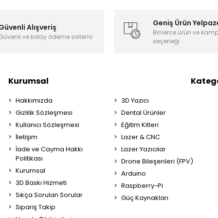
Geniş Ürün Yelpaz
Güvenli Alışveriş
Binlerce ürün ve kam
Güvenli ve kolay ödeme sistemi
seçeneği
Kurumsal
Katego
Hakkımızda
3D Yazıcı
Gizlilik Sözleşmesi
Dental Ürünler
Kullanıcı Sözleşmesi
Eğitim Kitleri
İletişim
Lazer & CNC
İade ve Cayma Hakkı
Lazer Yazıcılar
Politikası
Drone Bileşenleri (FPV)
Kurumsal
Arduino
3D Baskı Hizmeti
Raspberry-Pi
Sıkça Sorulan Sorular
Güç Kaynakları
Sipariş Takip