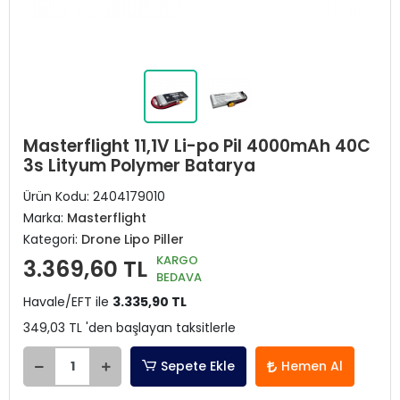
Masterflight 11,1V Li-po Pil 4000mAh 40C
3s Lityum Polymer Batarya
Ürün Kodu:
2404179010
Marka:
Masterflight
Kategori:
Drone Lipo Piller
KARGO
3.369,60 TL
BEDAVA
Havale/EFT ile
3.335,90 TL
349,03 TL 'den başlayan taksitlerle
Sepete Ekle
Hemen Al