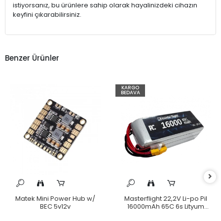
istiyorsanız, bu ürünlere sahip olarak hayalinizdeki cihazın
keyfini çıkarabilirsiniz.
Benzer Ürünler
KARGO
BEDAVA
Matek Mini Power Hub w/
Masterflight 22,2V Li-po Pil
BEC 5v12v
16000mAh 65C 6s Lityum
Polymer