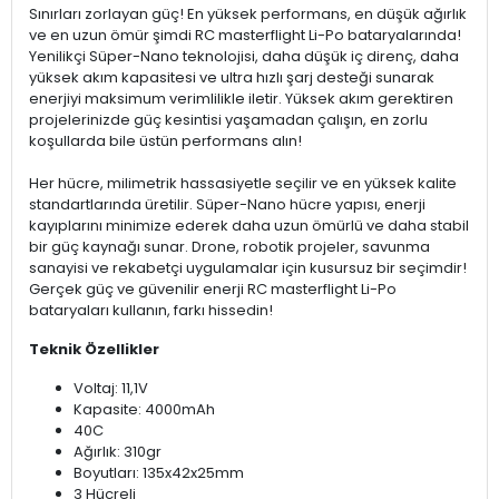
Sınırları zorlayan güç! En yüksek performans, en düşük ağırlık
ve en uzun ömür şimdi RC masterflight Li-Po bataryalarında!
Yenilikçi Süper-Nano teknolojisi, daha düşük iç direnç, daha
yüksek akım kapasitesi ve ultra hızlı şarj desteği sunarak
enerjiyi maksimum verimlilikle iletir. Yüksek akım gerektiren
projelerinizde güç kesintisi yaşamadan çalışın, en zorlu
koşullarda bile üstün performans alın!
Her hücre, milimetrik hassasiyetle seçilir ve en yüksek kalite
standartlarında üretilir. Süper-Nano hücre yapısı, enerji
kayıplarını minimize ederek daha uzun ömürlü ve daha stabil
bir güç kaynağı sunar. Drone, robotik projeler, savunma
sanayisi ve rekabetçi uygulamalar için kusursuz bir seçimdir!
Gerçek güç ve güvenilir enerji RC masterflight Li-Po
bataryaları kullanın, farkı hissedin!
Teknik Özellikler
Voltaj: 11,1V
Kapasite: 4000mAh
40C
Ağırlık: 310gr
Boyutları: 135x42x25mm
3 Hücreli