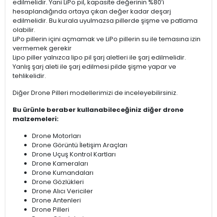
edilmelidir. Yani LiPo pil, kapasite değerinin %80’i
hesaplandığında ortaya çıkan değer kadar deşarj
edilmelidir. Bu kurala uyulmazsa pillerde şişme ve patlama
olabilir.
LiPo pillerin içini açmamak ve LiPo pillerin su ile temasına izin
vermemek gerekir
Lipo piller yalnızca lipo pil şarj aletleri ile şarj edilmelidir.
Yanlış şarj aleti ile şarj edilmesi pilde şişme yapar ve
tehlikelidir.
Diğer Drone Pilleri modellerimizi de inceleyebilirsiniz.
Bu ürünle beraber kullanabileceğiniz diğer drone
malzemeleri:
Drone Motorları
Drone Görüntü İletişim Araçları
Drone Uçuş Kontrol Kartları
Drone Kameraları
Drone Kumandaları
Drone Gözlükleri
Drone Alıcı Vericiler
Drone Antenleri
Drone Pilleri