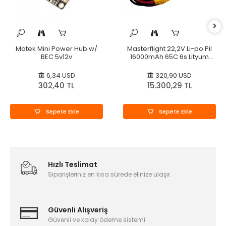
Matek Mini Power Hub w/
Masterflight 22,2V Li-po Pil
BEC 5v12v
16000mAh 65C 6s Lityum
Polymer
6,34 USD
320,90 USD
302,40 TL
15.300,29 TL
Sepete Ekle
Sepete Ekle
Hızlı Teslimat
Siparişleriniz en kısa sürede elinize ulaşır.
Güvenli Alışveriş
Güvenli ve kolay ödeme sistemi