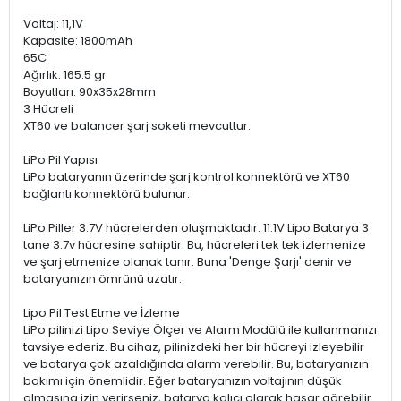
Voltaj: 11,1V
Kapasite: 1800mAh
65C
Ağırlık: 165.5 gr
Boyutları: 90x35x28mm
3 Hücreli
XT60 ve balancer şarj soketi mevcuttur.
LiPo Pil Yapısı
LiPo bataryanın üzerinde şarj kontrol konnektörü ve XT60
bağlantı konnektörü bulunur.
LiPo Piller 3.7V hücrelerden oluşmaktadır. 11.1V Lipo Batarya 3
tane 3.7v hücresine sahiptir. Bu, hücreleri tek tek izlemenize
ve şarj etmenize olanak tanır. Buna 'Denge Şarjı' denir ve
bataryanızın ömrünü uzatır.
Lipo Pil Test Etme ve İzleme
LiPo pilinizi Lipo Seviye Ölçer ve Alarm Modülü ile kullanmanızı
tavsiye ederiz. Bu cihaz, pilinizdeki her bir hücreyi izleyebilir
ve batarya çok azaldığında alarm verebilir. Bu, bataryanızın
bakımı için önemlidir. Eğer bataryanızın voltajının düşük
olmasına izin verirseniz, batarya kalıcı olarak hasar görebilir