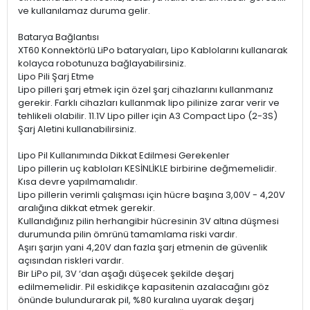
ve kullanılamaz duruma gelir.
Batarya Bağlantısı
XT60 Konnektörlü LiPo bataryaları, Lipo Kablolarını kullanarak
kolayca robotunuza bağlayabilirsiniz.
Lipo Pili Şarj Etme
Lipo pilleri şarj etmek için özel şarj cihazlarını kullanmanız
gerekir. Farklı cihazları kullanmak lipo pilinize zarar verir ve
tehlikeli olabilir. 11.1V Lipo piller için A3 Compact Lipo (2-3S)
Şarj Aletini kullanabilirsiniz.
Lipo Pil Kullanımında Dikkat Edilmesi Gerekenler
Lipo pillerin uç kabloları KESİNLİKLE birbirine değmemelidir.
Kısa devre yapılmamalıdır.
Lipo pillerin verimli çalışması için hücre başına 3,00V - 4,20V
aralığına dikkat etmek gerekir.
Kullandığınız pilin herhangibir hücresinin 3V altına düşmesi
durumunda pilin ömrünü tamamlama riski vardır.
Aşırı şarjın yani 4,20V dan fazla şarj etmenin de güvenlik
açısından riskleri vardır.
Bir LiPo pil, 3V ‘dan aşağı düşecek şekilde deşarj
edilmemelidir. Pil eskidikçe kapasitenin azalacağını göz
önünde bulundurarak pil, %80 kuralına uyarak deşarj