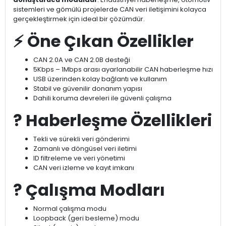
sistemleri ve gömülü projelerde CAN veri iletişimini kolayca
gerçekleştirmek için ideal bir çözümdür.
⚡
Öne Çıkan Özellikler
CAN 2.0A ve CAN 2.0B desteği
5Kbps – 1Mbps arası ayarlanabilir CAN haberleşme hızı
USB üzerinden kolay bağlantı ve kullanım
Stabil ve güvenilir donanım yapısı
Dahili koruma devreleri ile güvenli çalışma
?
Haberleşme Özellikleri
Tekli ve sürekli veri gönderimi
Zamanlı ve döngüsel veri iletimi
ID filtreleme ve veri yönetimi
CAN veri izleme ve kayıt imkanı
?
️ Çalışma Modları
Normal çalışma modu
Loopback (geri besleme) modu