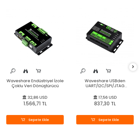
Waveshare Endüstriyel İzole
Waveshare USBden
Çoklu Veri Dönüştürücü
UART/I2C/SPI/JTAG
Dönüştürücü
32,86 USD
17,56 USD
1.566,71 TL
837,30 TL
Sepete Ekle
Sepete Ekle