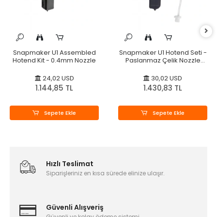
Snapmaker U1 Assembled
Snapmaker U1 Hotend Seti -
Hotend Kit - 0.4mm Nozzle
Paslanmaz Çelik Nozzle
0.4mm- Orijinal
24,02 USD
30,02 USD
1.144,85 TL
1.430,83 TL
Sepete Ekle
Sepete Ekle
Hızlı Teslimat
Siparişleriniz en kısa sürede elinize ulaşır.
Güvenli Alışveriş
Güvenli ve kolay ödeme sistemi