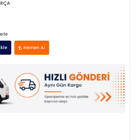
ARÇA
erle
Ekle
Hemen Al