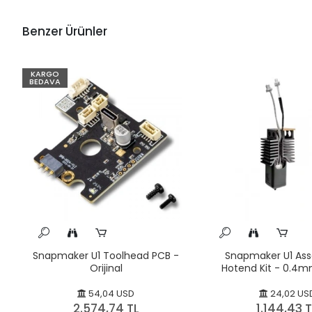
Benzer Ürünler
KARGO
BEDAVA
Snapmaker U1 Toolhead PCB -
Snapmaker U1 As
Orijinal
Hotend Kit - 0.4m
54,04 USD
24,02 US
2.574,74 TL
1.144,43 T