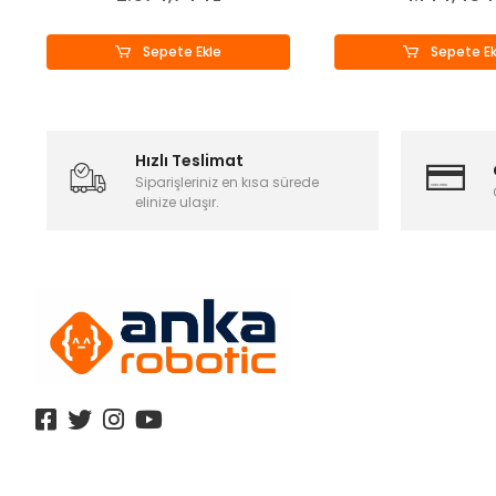
Sepete Ekle
Sepete Ek
Hızlı Teslimat
Siparişleriniz en kısa sürede
elinize ulaşır.