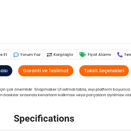
e Et
Yorum Yaz
Karşılaştır
Fiyat Alarmı
Tel
ması
Garanti ve Teslimat
Taksit Seçenekleri
kı için çok önemlidir. Snapmaker U1 ısıtmalı tabla, ısıyı platform boyunca
 baskılar sırasında kenarların kalkması veya parçaların ayrılması olas