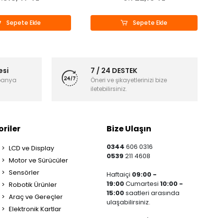
Sepete Ekle
Sepete Ekle
esi
7 / 24 DESTEK
panya
Öneri ve şikayetlerinizi bize
iletebilirsiniz.
riler
Bize Ulaşın
0344
606 0316
LCD ve Display
0539
211 4608
Motor ve Sürücüler
Sensörler
Haftaiçi
09:00 -
19:00
Cumartesi
10:00 -
Robotik Ürünler
15:00
saatleri arasında
Araç ve Gereçler
ulaşabilirsiniz.
Elektronik Kartlar