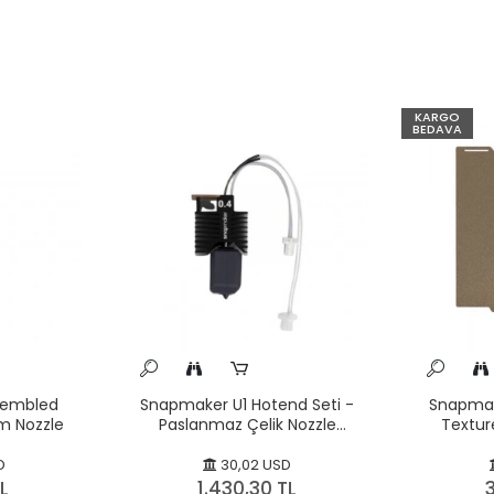
KARGO
BEDAVA
sembled
Snapmaker U1 Hotend Seti -
Snapmake
m Nozzle
Paslanmaz Çelik Nozzle
Texture
0.4mm- Orijinal
D
30,02 USD
L
1.430,30 TL
3