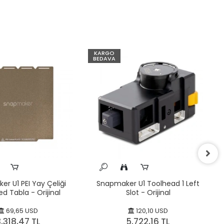
KARGO
BEDAVA
r U1 PEI Yay Çeliği
Snapmaker U1 Toolhead 1 Left
d Tabla - Orijinal
Slot - Orijinal
69,65 USD
120,10 USD
.318,47 TL
5.722,16 TL