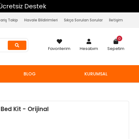
pariş Takip
Havale Bildirimleri
Sıkça Sorulan Sorular
İletişim
0
Favorilerim
Hesabım
Sepetim
BLOG
KURUMSAL
ed Kit - Orijinal