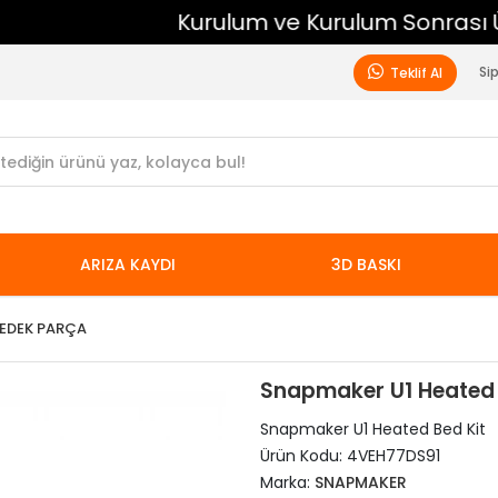
Kurulum ve Kurulum Sonrası Ücretsiz Destek
Si
Teklif Al
ARIZA KAYDI
3D BASKI
EDEK PARÇA
Snapmaker U1 Heated B
Snapmaker U1 Heated Bed Kit
Ürün Kodu:
4VEH77DS91
Marka:
SNAPMAKER