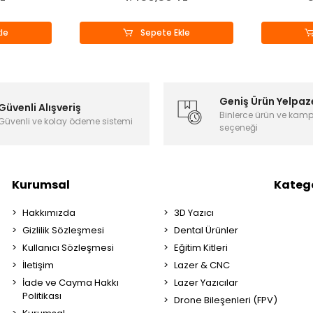
le
Sepete Ekle
Geniş Ürün Yelpaz
Güvenli Alışveriş
Binlerce ürün ve kam
Güvenli ve kolay ödeme sistemi
seçeneği
Kurumsal
Katego
Hakkımızda
3D Yazıcı
Gizlilik Sözleşmesi
Dental Ürünler
Kullanıcı Sözleşmesi
Eğitim Kitleri
İletişim
Lazer & CNC
İade ve Cayma Hakkı
Lazer Yazıcılar
Politikası
Drone Bileşenleri (FPV)