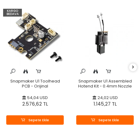
KARGO
BEDAVA
Snapmaker U1 Toolhead
Snapmaker U1 Assembled
PCB - Orijinal
Hotend Kit - 0.4mm Nozzle
54,04 USD
24,02 USD
2.576,62 TL
1.145,27 TL
Sepete Ekle
Sepete Ekle