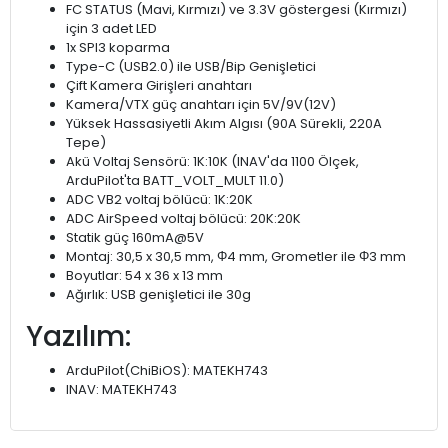
FC STATUS (Mavi, Kırmızı) ve 3.3V göstergesi (Kırmızı)
için 3 adet LED
1x SPI3 koparma
Type-C (USB2.0) ile USB/Bip Genişletici
Çift Kamera Girişleri anahtarı
Kamera/VTX güç anahtarı için 5V/9V(12V)
Yüksek Hassasiyetli Akım Algısı (90A Sürekli, 220A
Tepe)
Akü Voltaj Sensörü: 1K:10K (INAV'da 1100 Ölçek,
ArduPilot'ta BATT_VOLT_MULT 11.0)
ADC VB2 voltaj bölücü: 1K:20K
ADC AirSpeed voltaj bölücü: 20K:20K
Statik güç 160mA@5V
Montaj: 30,5 x 30,5 mm, Φ4 mm, Grometler ile Φ3 mm
Boyutlar: 54 x 36 x 13 mm
Ağırlık: USB genişletici ile 30g
Yazılım:
ArduPilot(ChiBiOS): MATEKH743
INAV: MATEKH743