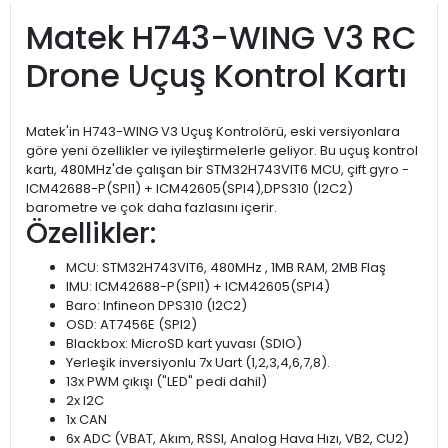
Matek H743-WING V3 RC
Drone Uçuş Kontrol Kartı
Matek'in H743-WING V3 Uçuş Kontrolörü, eski versiyonlara
göre yeni özellikler ve iyileştirmelerle geliyor. Bu uçuş kontrol
kartı, 480MHz'de çalışan bir STM32H743VIT6 MCU, çift gyro -
ICM42688-P(SPI1) + ICM42605(SPI4),DPS310 (I2C2)
barometre ve çok daha fazlasını içerir.
Özellikler:
MCU: STM32H743VIT6, 480MHz , 1MB RAM, 2MB Flaş
IMU: ICM42688-P(SPI1) + ICM42605(SPI4)
Baro: Infineon DPS310 (I2C2)
OSD: AT7456E (SPI2)
Blackbox: MicroSD kart yuvası (SDIO)
Yerleşik inversiyonlu 7x Uart (1,2,3,4,6,7,8).
13x PWM çıkışı ("LED" pedi dahil)
2x I2C
1x CAN
6x ADC (VBAT, Akım, RSSI, Analog Hava Hızı, VB2, CU2)