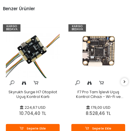
Benzer Ürünler
KARGO
KARGO
BEDAVA
BEDAVA
Skyrukh Surge H7 Otopilot
F7 Pro Tam İşlevli Uçuş
Uçuş Kontrol Kartı
Kontrol Cihazı - Wi-Fi ve
Bluetooth
224,67 USD
179,00 USD
10.704,40 TL
8.528,46 TL
Sepete Ekle
Sepete Ekle