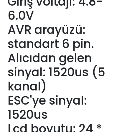
Giriş voltajı: 4.8-
6.0V
AVR arayüzü:
standart 6 pin.
Alıcıdan gelen
sinyal: 1520us (5
kanal)
ESC'ye sinyal:
1520us
Lcd boyutu: 24 *