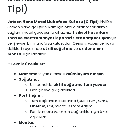
Tipi)
Jetson Nano Metal Muhafaza Kutusu (C Tipi)
, NVIDIA
Jetson Nano geliştirici kartı için özel olarak tasarlanmış,
sağlam metal gövdesi ile cihazınızı
fiziksel hasarlara,
toza ve elektromanyetik parazitlere karşı koruyan
şık
ve işlevsel bir muhafaza kutusudur. Geniş iç yapısı ve hava
delikleri sayesinde
etkili soğutma
ve
ek donanım
montajı
için idealdir.
?
Teknik Özellikler:
Malzeme:
Siyah eloksallı
alüminyum alaşım
Soğutma:
Üst panelde
aktif soğutma fanı yuvası
Geniş hava çıkış delikleri
Port Erişimi:
Tüm bağlantı noktalarına (USB, HDMI, GPIO,
Ethernet, CSI, microSD) tam erişim
Fan, kamera ve ekran bağlantıları için özel
açıklıklar
Montaj: