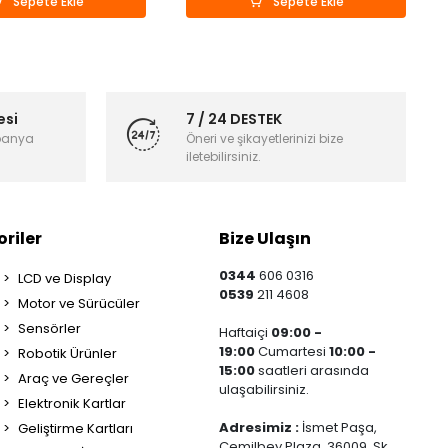
Sepete Ekle
Sepete Ekle
esi
7 / 24 DESTEK
panya
Öneri ve şikayetlerinizi bize
iletebilirsiniz.
riler
Bize Ulaşın
0344
606 0316
LCD ve Display
0539
211 4608
Motor ve Sürücüler
Sensörler
Haftaiçi
09:00 -
19:00
Cumartesi
10:00 -
Robotik Ürünler
15:00
saatleri arasında
Araç ve Gereçler
ulaşabilirsiniz.
Elektronik Kartlar
Adresimiz :
İsmet Paşa,
Geliştirme Kartları
Cemilbey Plaza, 36009. Sk.