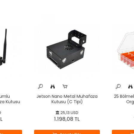
yumlu
Jetson Nano Metal Muhafaza
25 Bölmeli
za Kutusu
Kutusu (C Tipi)
Org
D
25,13 USD
TL
1.198,08 TL