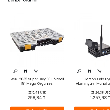
Benzer Ürünler
ASR-2035 Super-Bag 18 Bölmeli
Jetson Orin U
18" Mega Organizer
Alüminyum Muhafa
5,43 USD
26,38 US
258,84 TL
1.257,98 