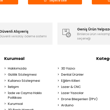
le
Sepete Ekle
Geniş Ürün Yelpaz
Güvenli Alışveriş
Binlerce ürün ve kam
Güvenli ve kolay ödeme sistemi
seçeneği
Kurumsal
Katego
Hakkımızda
3D Yazıcı
Gizlilik Sözleşmesi
Dental Ürünler
Kullanıcı Sözleşmesi
Eğitim Kitleri
İletişim
Lazer & CNC
İade ve Cayma Hakkı
Lazer Yazıcılar
Politikası
Drone Bileşenleri (FPV)
Kurumsal
Arduino
3D Baskı Hizmeti