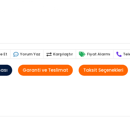
e Et
Yorum Yaz
Karşılaştır
Fiyat Alarmı
Tel
ması
Garanti ve Teslimat
Taksit Seçenekleri