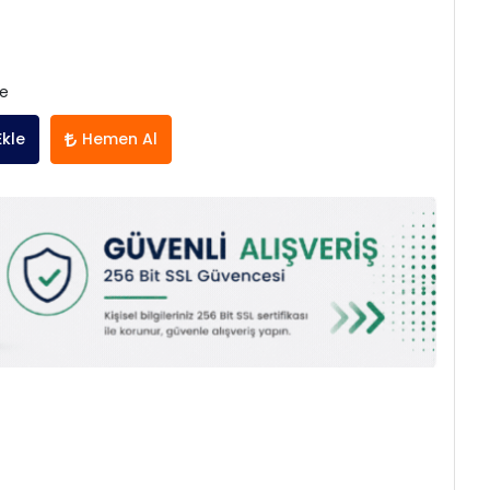
le
Ekle
Hemen Al