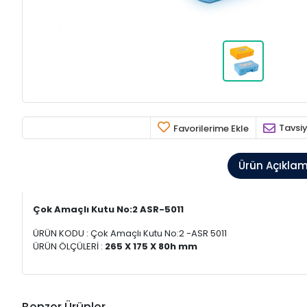
Tavsiy
Favorilerime Ekle
Ürün Açıkla
Çok Amaçlı Kutu No:2 ASR-5011
ÜRÜN KODU : Çok Amaçlı Kutu No:2 -ASR 5011
ÜRÜN ÖLÇÜLERİ :
265 X 175 X 80h mm