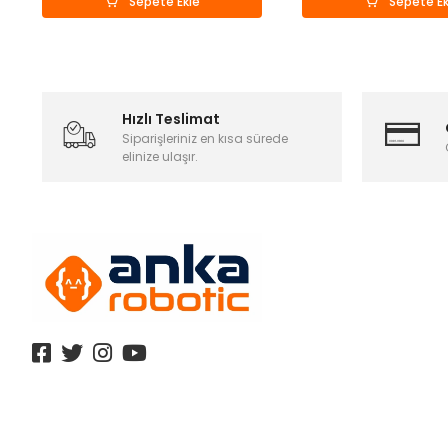
Sepete Ekle
Sepete Ek
Hızlı Teslimat
Siparişleriniz en kısa sürede
elinize ulaşır.