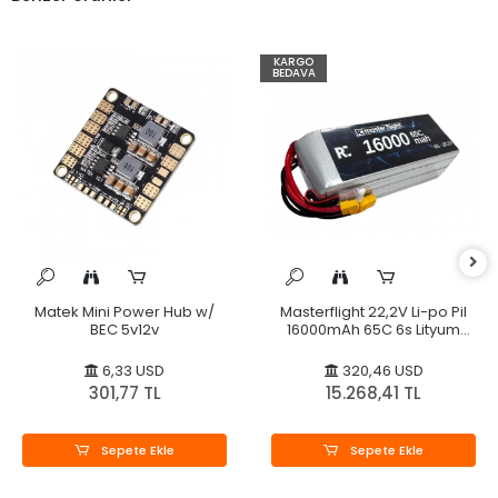
KARGO
BEDAVA
Matek Mini Power Hub w/
Masterflight 22,2V Li-po Pil
BEC 5v12v
16000mAh 65C 6s Lityum
Polymer
6,33 USD
320,46 USD
301,77 TL
15.268,41 TL
Sepete Ekle
Sepete Ekle