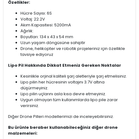
Özellikler:
Hücre Sayısı: 6S
Voltaj: 22.2V
Akım Kapasitesi: 5200mA
Ağırlık:
Boyutları: 134 x 43 x 54 mm
Uzun yaşam döngüsüne sahiptir
Drone, helikopter ve robotik projeleriniz için özellikle
tavsiye ediyoruz
Lipo Pil Hakkında Dikkat Etmeniz Gereken Noktalar
Kesinlikle orjinal kaliteli şarj aletleriyle şarj etmelisiniz.
Lipo pilin her hücresinin voltajını 3.7V altına
düşürmeyiniz.
Lipo pilin uçlarını asla kısa devre etmeyiniz.
Uygun olmayan tüm kullanımlarda lipo pile zarar
verirsiniz.
Diğer Drone Pilleri modellerimizi de inceleyebilirsiniz.
Bu ürünle beraber kullanabileceğiniz diğer drone
malzemeleri: