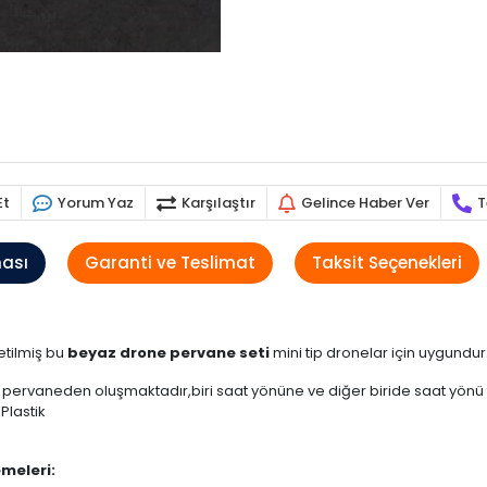
Et
Yorum Yaz
Karşılaştır
Gelince Haber Ver
T
ması
Garanti ve Teslimat
Taksit Seçenekleri
etilmiş bu
beyaz drone pervane seti
mini tip dronelar için uygundur. 
ervaneden oluşmaktadır,biri saat yönüne ve diğer biride saat yönü te
Plastik
meleri: