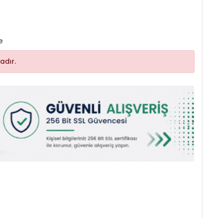
e
adır.