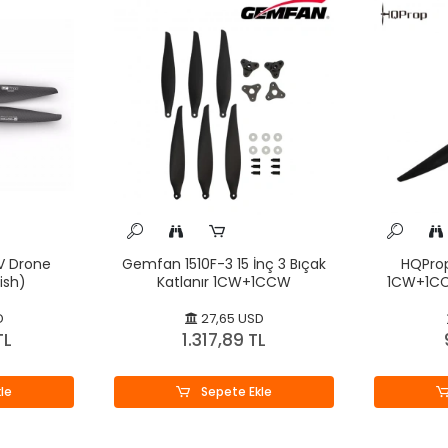
V Drone
Gemfan 1510F-3 15 İnç 3 Bıçak
HQProp
ish)
Katlanır 1CW+1CCW
1CW+1CC
D
27,65 USD
TL
1.317,89 TL
le
Sepete Ekle