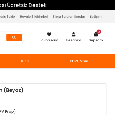
pariş Takip
Havale Bildirimleri
Sıkça Sorulan Sorular
İletişim
0
Favorilerim
Hesabım
Sepetim
BLOG
KURUMSAL
m (Beyaz)
FPV Prop)