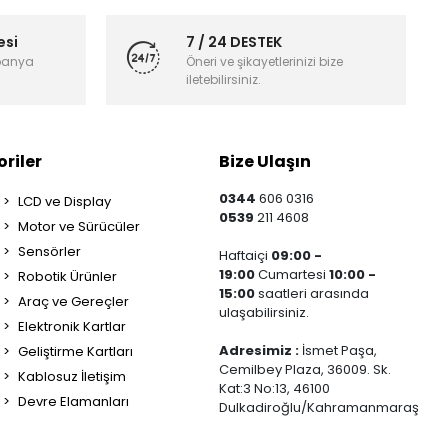
esi
7 / 24 DESTEK
panya
Öneri ve şikayetlerinizi bize
iletebilirsiniz.
riler
Bize Ulaşın
0344
606 0316
LCD ve Display
0539
211 4608
Motor ve Sürücüler
Sensörler
Haftaiçi
09:00 -
19:00
Cumartesi
10:00 -
Robotik Ürünler
15:00
saatleri arasında
Araç ve Gereçler
ulaşabilirsiniz.
Elektronik Kartlar
Adresimiz :
İsmet Paşa,
Geliştirme Kartları
Cemilbey Plaza, 36009. Sk.
Kablosuz İletişim
Kat:3 No:13, 46100
Devre Elamanları
Dulkadiroğlu/Kahramanmaraş