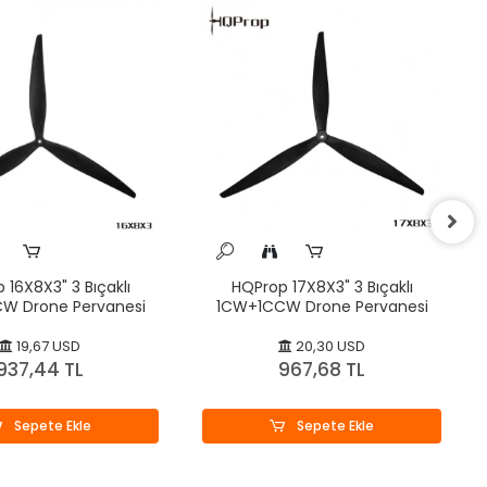
 16X8X3" 3 Bıçaklı
HQProp 17X8X3" 3 Bıçaklı
W Drone Pervanesi
1CW+1CCW Drone Pervanesi
19,67 USD
20,30 USD
937,44 TL
967,68 TL
Sepete Ekle
Sepete Ekle