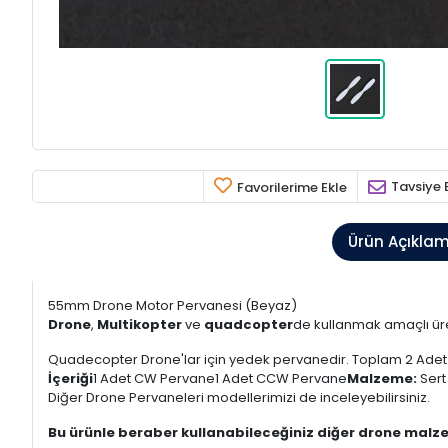
Tavsiye 
Favorilerime Ekle
Ürün Açıkla
55mm Drone Motor Pervanesi (Beyaz)
Drone
,
Multikopter
ve
quadcopter
de kullanmak amaçlı ür
Quadecopter Drone'lar için yedek pervanedir. Toplam 2 Adet p
İçeriği
1 Adet CW Pervane1 Adet CCW Pervane
Malzeme:
Sert 
Diğer Drone Pervaneleri modellerimizi de inceleyebilirsiniz.
Bu ürünle beraber kullanabileceğiniz diğer drone malze