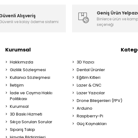
Geniş Ürün Yelpaz
Güvenli Alışveriş
Binlerce ürün ve kam
Güvenli ve kolay ödeme sistemi
seçeneği
Kurumsal
Katego
Hakkımızda
3D Yazıcı
Gizlilik Sözleşmesi
Dental Ürünler
Kullanıcı Sözleşmesi
Eğitim Kitleri
İletişim
Lazer & CNC
İade ve Cayma Hakkı
Lazer Yazıcılar
Politikası
Drone Bileşenleri (FPV)
Kurumsal
Arduino
3D Baskı Hizmeti
Raspberry-Pi
Sıkça Sorulan Sorular
Güç Kaynakları
Sipariş Takip
Havale Bildirimleri