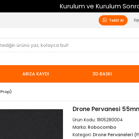
Kurulum ve Kurulum Sonrası Ücretsiz Destek
Si
Teklif Al
ARIZA KAYDI
3D BASKI
 Prop)
Drone Pervanesi 55m
Ürün Kodu:
1805280004
Marka:
Robocombo
Kategori:
Drone Pervaneleri (