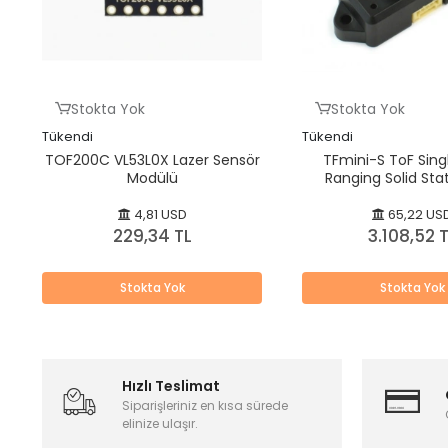
Stokta Yok
Stokta Yok
Tükendi
Tükendi
TOF200C VL53L0X Lazer Sensör
TFmini-S ToF Sing
Modülü
Ranging Solid Sta
Sensor (12m, UART
4,81 USD
65,22 US
229,34 TL
3.108,52 
Stokta Yok
Stokta Yok
Hızlı Teslimat
Siparişleriniz en kısa sürede
elinize ulaşır.