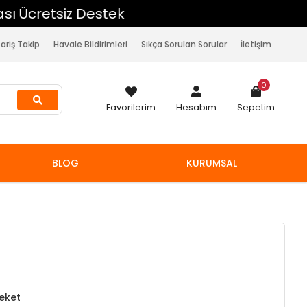
pariş Takip
Havale Bildirimleri
Sıkça Sorulan Sorular
İletişim
0
Favorilerim
Hesabım
Sepetim
BLOG
KURUMSAL
reket