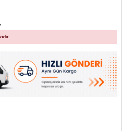
e
adır.