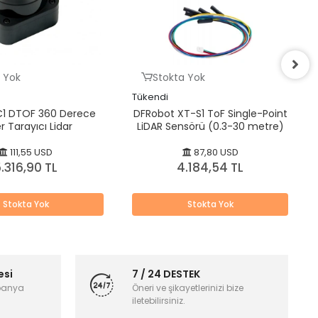
 Yok
Stokta Yok
Tükendi
C1 DTOF 360 Derece
DFRobot XT-S1 ToF Single-Point
r Tarayıcı Lidar
LiDAR Sensörü (0.3-30 metre)
111,55 USD
87,80 USD
.316,90 TL
4.184,54 TL
Stokta Yok
Stokta Yok
esi
7 / 24 DESTEK
panya
Öneri ve şikayetlerinizi bize
iletebilirsiniz.