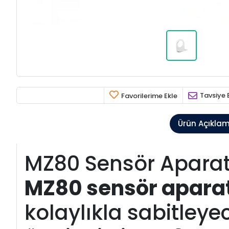
Tavsiye 
Favorilerime Ekle
Ürün Açıkla
MZ80 Sensör Aparatı
MZ80 sensör aparat
kolaylıkla sabitleye