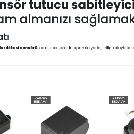
sör tutucu sabitleyic
lam almanızı sağlamak
tı
kızılötesi sensörü
n pratik bir şekilde aparata yerleştirilip kolaylıkla ç
KARGO
KARGO
BEDAVA
BEDAVA