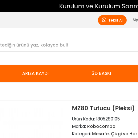
Kurulum ve Kurulum Sonrası Ücretsiz Destek
Si
Teklif Al
ARIZA KAYDI
3D BASKI
MZ80 Tutucu (Pleksi)
Ürün Kodu:
1805280105
Marka:
Robocombo
Kategori:
Mesafe, Çizgi ve Ha