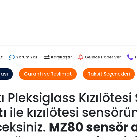
Et
Yorum Yaz
Karşılaştır
Gelince Haber Ver
T
ması
Garanti ve Teslimat
Taksit Seçenekleri
 Pleksiglass Kızılötesi
ı
ile kızılötesi sensörü
ceksiniz.
MZ80 sensör 