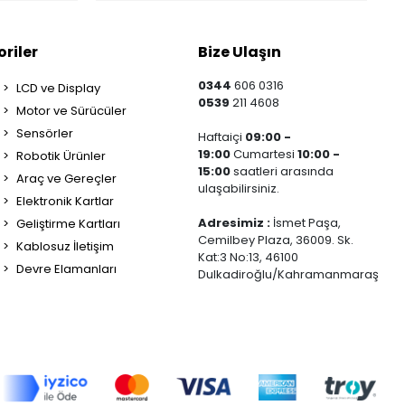
riler
Bize Ulaşın
0344
606 0316
LCD ve Display
0539
211 4608
Motor ve Sürücüler
Sensörler
Haftaiçi
09:00 -
19:00
Cumartesi
10:00 -
Robotik Ürünler
15:00
saatleri arasında
Araç ve Gereçler
ulaşabilirsiniz.
Elektronik Kartlar
Adresimiz :
İsmet Paşa,
Geliştirme Kartları
Cemilbey Plaza, 36009. Sk.
Kablosuz İletişim
Kat:3 No:13, 46100
Devre Elamanları
Dulkadiroğlu/Kahramanmaraş