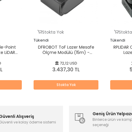
Stokta Yok
Stokta
Tükendi
Tükendi
le-Point
DFROBOT ToF Lazer Mesafe
RPLIDAR 
te LiDAR
Ölçme Modülü (15m) -
Laze
 / I2C)
Outdoor
D
72,12 USD
TL
3.437,30 TL
5
Stokta Yok
Geniş Ürün Yelpaz
Güvenli Alışveriş
Binlerce ürün ve kam
Güvenli ve kolay ödeme sistemi
seçeneği