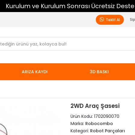
Kurulum ve Kurulum Sonrası Ücretsiz Destek
Si
Teklif Al
ARIZA KAYDI
3D BASKI
2WD Araç Şasesi
Ürün Kodu:
1702090070
Marka:
Robocombo
Kategori:
Robot Parçaları