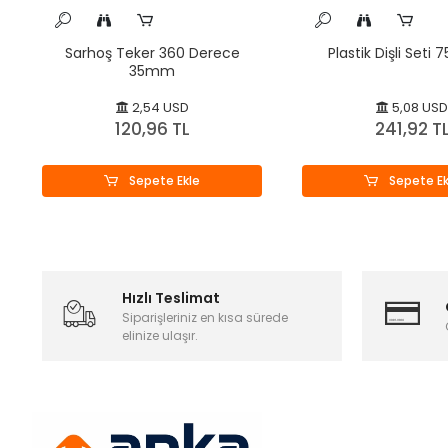
Sarhoş Teker 360 Derece
Plastik Dişli Seti 
35mm
2,54 USD
5,08 USD
120,96 TL
241,92 T
Sepete Ekle
Sepete Ek
Hızlı Teslimat
Siparişleriniz en kısa sürede
elinize ulaşır.