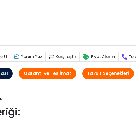
e Et
Yorum Yaz
Karşılaştır
Fiyat Alarmı
Tel
ması
Garanti ve Teslimat
Taksit Seçenekleri
iz.
riği: