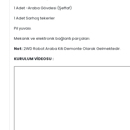
1 Adet -Araba Gövdesi (Şeffaf)
1 Adet Sarhoş tekerler
Pil yuvası.
Mekanik ve elektronik bağlantı parçaları.
Not:
2WD Robot Araba Kiti Demonte Olarak Gelmektedir.
KURULUM VİDEOSU :