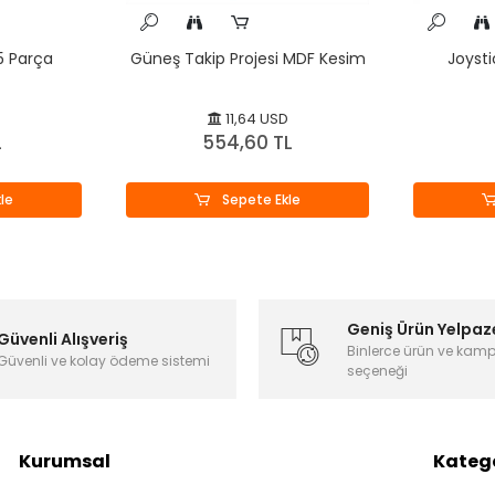
75 Parça
Güneş Takip Projesi MDF Kesim
Joysti
11,64 USD
L
554,60 TL
le
Sepete Ekle
Geniş Ürün Yelpaz
Güvenli Alışveriş
Binlerce ürün ve kam
Güvenli ve kolay ödeme sistemi
seçeneği
Kurumsal
Katego