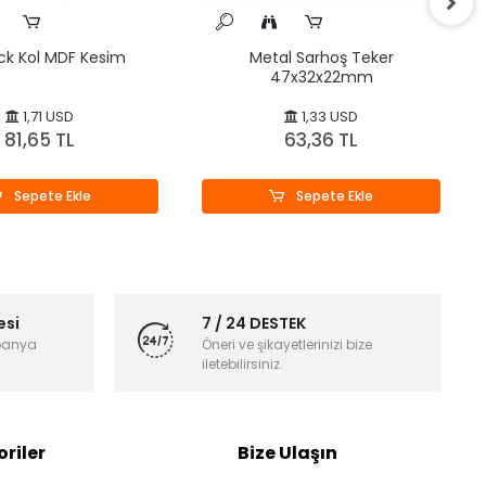
ck Kol MDF Kesim
Metal Sarhoş Teker
47x32x22mm
1,71 USD
1,33 USD
81,65 TL
63,36 TL
Sepete Ekle
Sepete Ekle
esi
7 / 24 DESTEK
panya
Öneri ve şikayetlerinizi bize
iletebilirsiniz.
riler
Bize Ulaşın