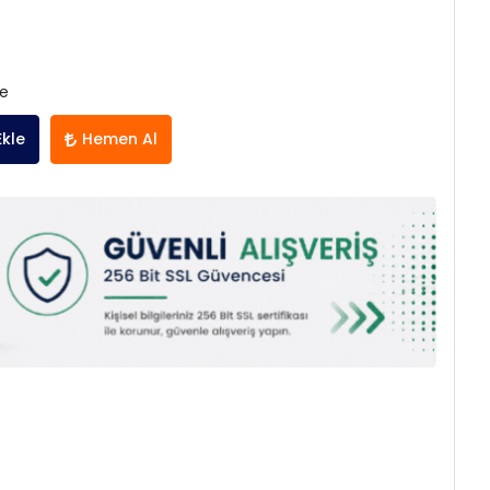
le
Ekle
Hemen Al