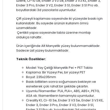
üzere, Cr-10 Se, Ender 3 V3 Se, Ender 3 V3 KE, Ender 3,
Ender 3 Pro, Ender 3 V2, Ender 3 S1, Ender 3 S1 Pro vb.
boyutlardaki 3d yazıcılarla uyumludur.
Çift yüzeyli kaplaması sayesinde iki yüzeyide baskı için
kullanılabilir. Bu sayede ürünün kullanım ömrü
uzamaktadır.
Çentikli yapısı sayesinde tabla üzerine montajı
oldukça rahattır.
Ürün içeriğinde Alt Manyetik yüzey bulunmamaktadır.
Sadece üst yüzey bulunmaktadır.
Teknik Özellikler:
Model: Yay Çeliği Manyetik Pei + PET Tabla
Kaplama: Bir Yüzeyi Pei, bir yüzeyi PET
Boyut: 235x235mm
Baskı bittikten sonra soğumasını bekleyin ve
esneterek çok rahat bir şekilde çıkartın.
Uyumlu Filamentler: PLA, PLA+, ABS, ABS+, PETG,
ASA vb. filamentlerin tamamıyla uyumludur.
Creality K1, Cr-10 Se, Ender 3 V3 Se, Ender 3 V3 KE,
Ender 3, Ender 3 Pro, Ender 3 V2, Ender 3 S1,
Ender 3 S1 Pro vb. boyutlardaki 3d yazıcılarla