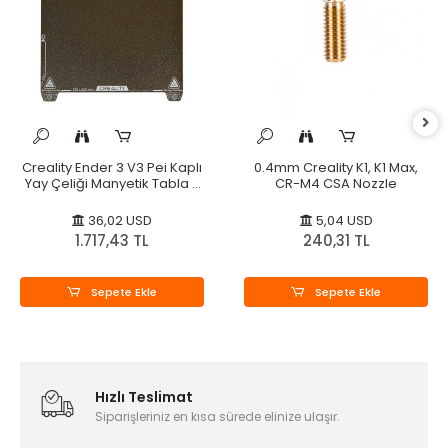
Creality Ender 3 V3 Pei Kaplı
0.4mm Creality K1, K1 Max,
Yay Çeliği Manyetik Tabla -
CR-M4 CSA Nozzle
235x235mm - Orijinal
36,02 USD
5,04 USD
1.717,43 TL
240,31 TL
Sepete Ekle
Sepete Ekle
Hızlı Teslimat
Siparişleriniz en kısa sürede elinize ulaşır.