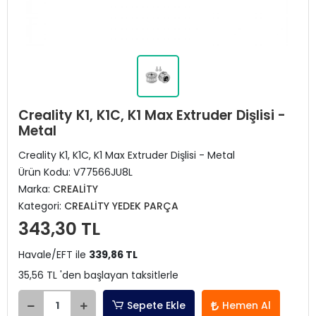
Creality K1, K1C, K1 Max Extruder Dişlisi -
Metal
Creality K1, K1C, K1 Max Extruder Dişlisi - Metal
Ürün Kodu:
V77566JU8L
Marka:
CREALİTY
Kategori:
CREALİTY YEDEK PARÇA
343,30 TL
Havale/EFT ile
339,86 TL
35,56 TL 'den başlayan taksitlerle
Sepete Ekle
Hemen Al