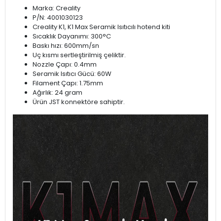
Marka: Creality
P/N: 4001030123
Creality K1, K1 Max Seramik Isıtıcılı hotend kiti
Sıcaklık Dayanımı: 300°C
Baskı hızı: 600mm/sn
Uç kısmı sertleştirilmiş çeliktir.
Nozzle Çapı: 0.4mm
Seramik Isıtıcı Gücü: 60W
Filament Çapı: 1.75mm
Ağırlık: 24 gram
Ürün JST konnektöre sahiptir.