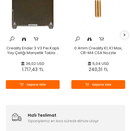
Creality Ender 3 V3 Pei Kaplı
0.4mm Creality K1, K1 Max,
Yay Çeliği Manyetik Tabla -
CR-M4 CSA Nozzle
235x235mm - Orijinal
36,02 USD
5,04 USD
1.717,43 TL
240,31 TL
Sepete Ekle
Sepete Ekle
Hızlı Teslimat
Siparişleriniz en kısa sürede elinize ulaşır.