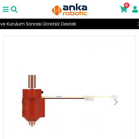
0
2000 ₺ Üzeri Ücretsiz Kargo