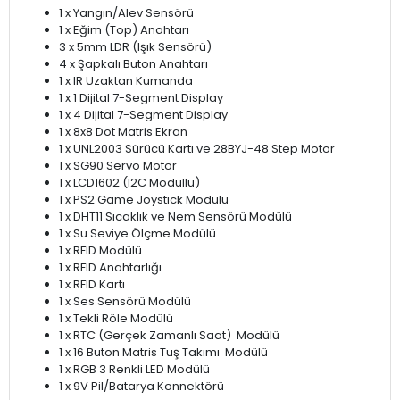
1 x Yangın/Alev Sensörü
1 x Eğim (Top) Anahtarı
3 x 5mm LDR (Işık Sensörü)
4 x Şapkalı Buton Anahtarı
1 x IR Uzaktan Kumanda
1 x 1 Dijital 7-Segment Display
1 x 4 Dijital 7-Segment Display
1 x 8x8 Dot Matris Ekran
1 x UNL2003 Sürücü Kartı ve 28BYJ-48 Step Motor
1 x SG90 Servo Motor
1 x LCD1602 (I2C Modüllü)
1 x PS2 Game Joystick Modülü
1 x DHT11 Sıcaklık ve Nem Sensörü Modülü
1 x Su Seviye Ölçme Modülü
1 x RFID Modülü
1 x RFID Anahtarlığı
1 x RFID Kartı
1 x Ses Sensörü Modülü
1 x Tekli Röle Modülü
1 x RTC (Gerçek Zamanlı Saat) Modülü
1 x 16 Buton Matris Tuş Takımı Modülü
1 x RGB 3 Renkli LED Modülü
1 x 9V Pil/Batarya Konnektörü