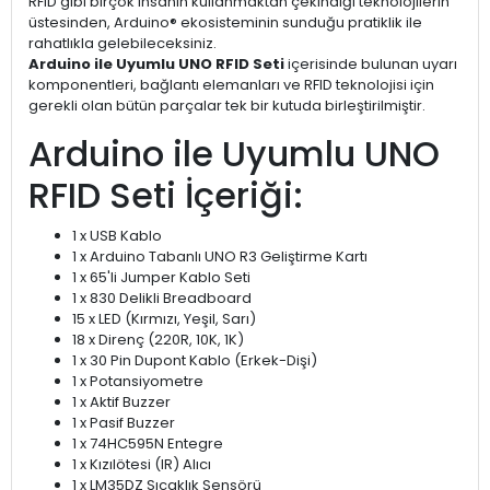
RFID gibi birçok insanın kullanmaktan çekindiği teknolojilerin
üstesinden, Arduino® ekosisteminin sunduğu pratiklik ile
rahatlıkla gelebileceksiniz.
Arduino ile Uyumlu UNO RFID Seti
içerisinde bulunan uyarı
komponentleri, bağlantı elemanları ve RFID teknolojisi için
gerekli olan bütün parçalar tek bir kutuda birleştirilmiştir.
Arduino ile Uyumlu UNO
RFID Seti İçeriği:
1 x USB Kablo
1 x Arduino Tabanlı UNO R3 Geliştirme Kartı
1 x 65'li Jumper Kablo Seti
1 x 830 Delikli Breadboard
15 x LED (Kırmızı, Yeşil, Sarı)
18 x Direnç (220R, 10K, 1K)
1 x 30 Pin Dupont Kablo (Erkek-Dişi)
1 x Potansiyometre
1 x Aktif Buzzer
1 x Pasif Buzzer
1 x 74HC595N Entegre
1 x Kızılötesi (IR) Alıcı
1 x LM35DZ Sıcaklık Sensörü