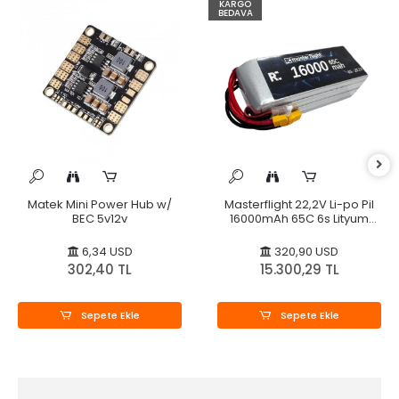
KARGO
BEDAVA
Matek Mini Power Hub w/
Masterflight 22,2V Li-po Pil
BEC 5v12v
16000mAh 65C 6s Lityum
Polymer
6,34 USD
320,90 USD
302,40 TL
15.300,29 TL
Sepete Ekle
Sepete Ekle