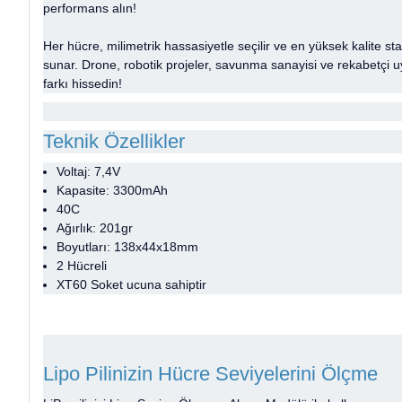
performans alın!
Her hücre, milimetrik hassasiyetle seçilir ve en yüksek kalite s
sunar. Drone, robotik projeler, savunma sanayisi ve rekabetçi 
farkı hissedin!
Teknik Özellikler
Voltaj: 7,4V
Kapasite: 3300mAh
40C
Ağırlık: 201gr
Boyutları: 138x44x18mm
2 Hücreli
XT60
Soket ucuna sahiptir
Lipo Pilinizin Hücre Seviyelerini Ölçme