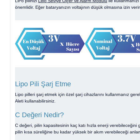
LiPo pilinizi
Lipo Seviye Ölçer ve Alarm Modülü
ile kullanmanızı 
önemlidir. Eğer bataryanızın voltajının düşük olmasına izin verir
Lipo Pili Şarj Etme
Lipo pilleri şarj etmek için özel şarj cihazlarını kullanmanız gerek
Aleti kullanabilirsiniz.
C Değeri Nedir?
C değeri, pilin kapasitesinin kaç katı hızla enerji verebileceğ
pilin kısa süreliğine bu kadar yüksek bir akım verebileceği anla