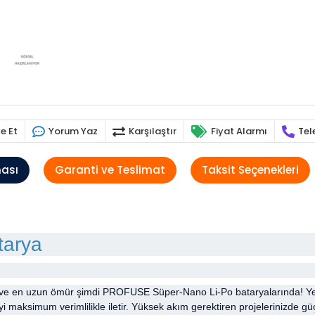
e Et
Yorum Yaz
Karşılaştır
Fiyat Alarmı
Tel
ması
Garanti ve Teslimat
Taksit Seçenekleri
tarya
k ve en uzun ömür şimdi PROFUSE Süper-Nano Li-Po bataryalarında! Yeni
yi maksimum verimlilikle iletir. Yüksek akım gerektiren projelerinizde gü