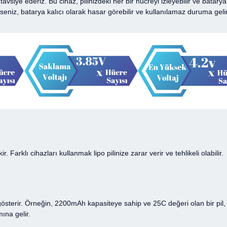
tavsiye ederiz. Bu cihaz, pilinizdeki her bir hücreyi izleyebilir ve batar
seniz, batarya kalıcı olarak hasar görebilir ve kullanılamaz duruma gelir
ir. Farklı cihazları kullanmak lipo pilinize zarar verir ve tehlikeli olabil
ini gösterir. Örneğin, 2200mAh kapasiteye sahip ve 25C değeri olan bir 
mına gelir.