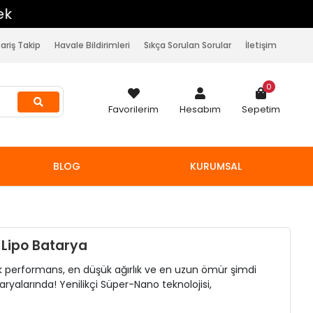
pariş Takip
Havale Bildirimleri
Sıkça Sorulan Sorular
İletişim
0
Favorilerim
Hesabım
Sepetim
BLOG
KURUMSAL
Lipo Batarya
sek performans, en düşük ağırlık ve en uzun ömür şimdi
yalarında! Yenilikçi Süper-Nano teknolojisi,