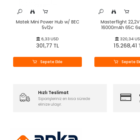
Matek Mini Power Hub w/ BEC
Masterflight 22,2V 
5v12v
16000mAh 65C 6s
Polymer
6,33 USD
320,34 U
301,77 TL
15.268,41 
Sepete Ekle
Sepete Ek
Hızlı Teslimat
Siparişleriniz en kısa sürede
elinize ulaşır.