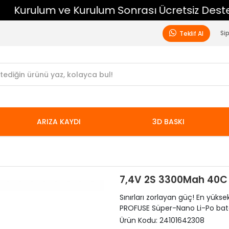
Kurulum ve Kurulum Sonrası Ücretsiz Destek
Si
Teklif Al
ARIZA KAYDI
3D BASKI
7,4V 2S 3300Mah 40C 
Sınırları zorlayan güç! En yük
PROFUSE Süper-Nano Li-Po batar
Ürün Kodu:
24101642308