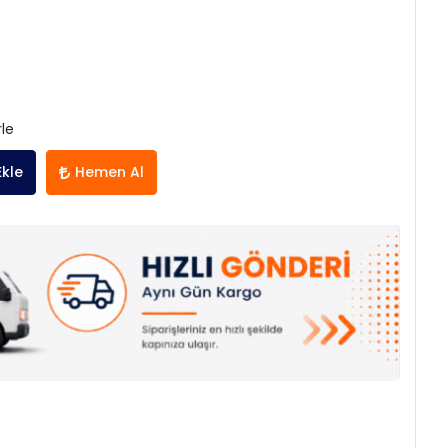
rle
Ekle
Hemen Al