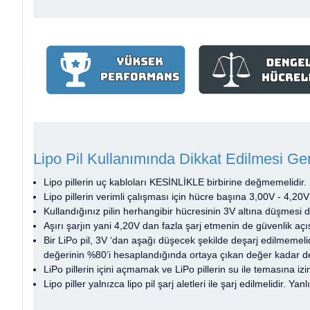
Lipo Pil Kullanımında Dikkat Edilmesi Ge
Lipo pillerin uç kabloları KESİNLİKLE birbirine değmemelidir.
Lipo pillerin verimli çalışması için hücre başına 3,00V - 4,20V
Kullandığınız pilin herhangibir hücresinin 3V altına düşmesi
Aşırı şarjın yani 4,20V dan fazla şarj etmenin de güvenlik açıs
Bir LiPo pil, 3V ‘dan aşağı düşecek şekilde deşarj edilmemelid
değerinin %80’i hesaplandığında ortaya çıkan değer kadar deşa
LiPo pillerin içini açmamak ve LiPo pillerin su ile temasına i
Lipo piller yalnızca lipo pil şarj aletleri ile şarj edilmelidir. Yan