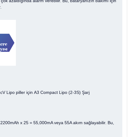
ya çok azaldığında alarm verebilir. Bu, bataryanızın bakımı için
.
ir. cV Lipo piller için A3 Compact Lipo (2-3S) Şarj
pil, 2200mAh x 25 = 55,000mA veya 55A akım sağlayabilir. Bu,