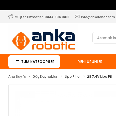
Müşteri Hizmetleri
0344 606 0316
info@ankarobot.com
TÜM KATEGORİLER
YENİ ÜRÜNLER
Ana Sayfa
Güç Kaynakları
Lipo Piller
2S 7.4V Lipo Pil