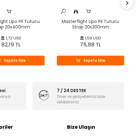
ight Lipo Pil Tutucu
Masterflight Lipo Pil Tutucu
rap 20x400mm
Strap 20x300mm
1,72 USD
1,59 USD
82,19 TL
75,88 TL
Sepete Ekle
Sepete Ekle
esi
7 / 24 DESTEK
panya
Öneri ve şikayetlerinizi bize
iletebilirsiniz.
riler
Bize Ulaşın