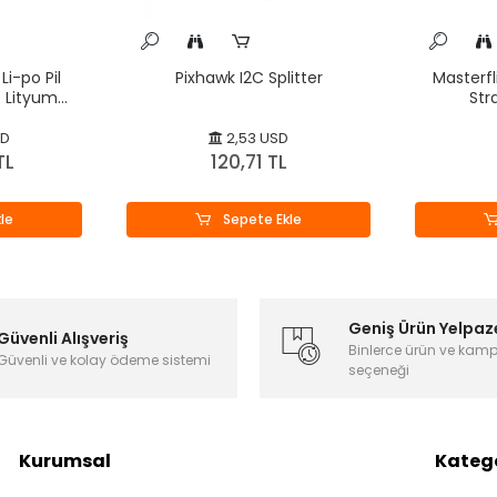
Li-po Pil
Pixhawk I2C Splitter
Masterfl
 Lityum
St
SD
2,53 USD
TL
120,71 TL
le
Sepete Ekle
Geniş Ürün Yelpaz
Güvenli Alışveriş
Binlerce ürün ve kam
Güvenli ve kolay ödeme sistemi
seçeneği
Kurumsal
Katego