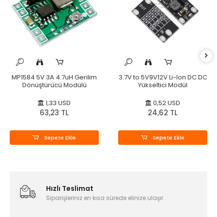
MP1584 5V 3A 4.7uH Gerilim
3.7V to 5V9V12V Li-Ion DC DC
Dönüştürücü Modülü
Yükseltici Modül
1,33 USD
0,52 USD
63,23 TL
24,62 TL
Sepete Ekle
Sepete Ekle
Hızlı Teslimat
Siparişleriniz en kısa sürede elinize ulaşır.