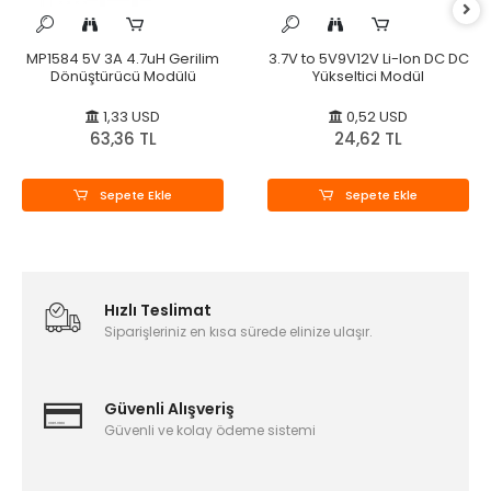
MP1584 5V 3A 4.7uH Gerilim
3.7V to 5V9V12V Li-Ion DC DC
Dönüştürücü Modülü
Yükseltici Modül
1,33 USD
0,52 USD
63,36 TL
24,62 TL
Sepete Ekle
Sepete Ekle
Hızlı Teslimat
Siparişleriniz en kısa sürede elinize ulaşır.
Güvenli Alışveriş
Güvenli ve kolay ödeme sistemi