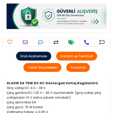
Ürün Açıklaması
Garanti ve Teslimat
Taksit Seçenekleri
Yorumlar
XL4015 5A 75W DC DC Göstergeli Voltaj Regülatörü
Giriş voltajı:DC 4.0 ~ 38 V
Çıkış gerilimi:DC 1.25 V ~ 36 V ayarlanabilir (giriş voltajı çıkış
voltajından 1.5 V daha yüksek olmalıdır)
Çıkış akımı:Max 5A
Çıkış gücü: 75 W kadar
Voltmetre hatası: ± 0.05 V