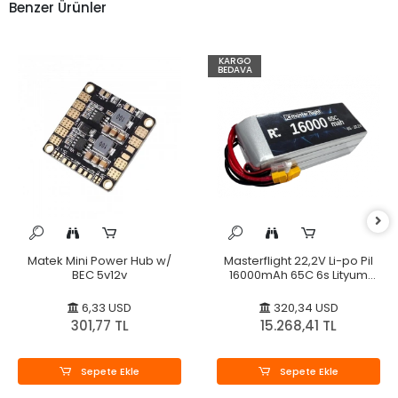
Benzer Ürünler
KARGO
BEDAVA
Matek Mini Power Hub w/
Masterflight 22,2V Li-po Pil
BEC 5v12v
16000mAh 65C 6s Lityum
Polymer
6,33 USD
320,34 USD
301,77 TL
15.268,41 TL
Sepete Ekle
Sepete Ekle