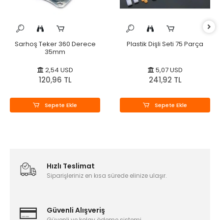
Sarhoş Teker 360 Derece
Plastik Dişli Seti 75 Parça
35mm
2,54 USD
5,07 USD
120,96 TL
241,92 TL
Sepete Ekle
Sepete Ekle
Hızlı Teslimat
Siparişleriniz en kısa sürede elinize ulaşır.
Güvenli Alışveriş
Güvenli ve kolay ödeme sistemi