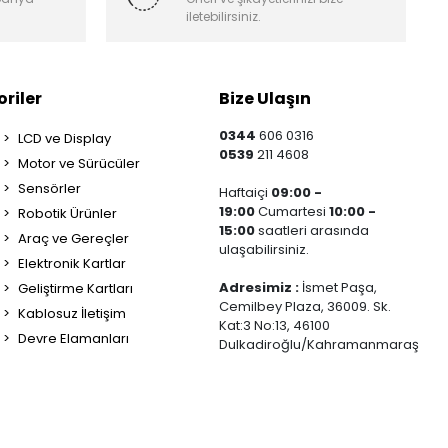
iletebilirsiniz.
riler
Bize Ulaşın
0344
606 0316
LCD ve Display
0539
211 4608
Motor ve Sürücüler
Sensörler
Haftaiçi
09:00 -
19:00
Cumartesi
10:00 -
Robotik Ürünler
15:00
saatleri arasında
Araç ve Gereçler
ulaşabilirsiniz.
Elektronik Kartlar
Adresimiz :
İsmet Paşa,
Geliştirme Kartları
Cemilbey Plaza, 36009. Sk.
Kablosuz İletişim
Kat:3 No:13, 46100
Devre Elamanları
Dulkadiroğlu/Kahramanmaraş