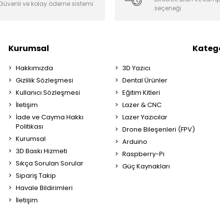
Güvenli ve kolay ödeme sistemi
seçeneği
Kurumsal
Katego
Hakkımızda
3D Yazıcı
Gizlilik Sözleşmesi
Dental Ürünler
Kullanıcı Sözleşmesi
Eğitim Kitleri
İletişim
Lazer & CNC
İade ve Cayma Hakkı
Lazer Yazıcılar
Politikası
Drone Bileşenleri (FPV)
Kurumsal
Arduino
3D Baskı Hizmeti
Raspberry-Pi
Sıkça Sorulan Sorular
Güç Kaynakları
Sipariş Takip
Havale Bildirimleri
İletişim