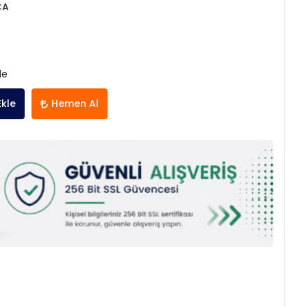
ÇA
le
Ekle
Hemen Al