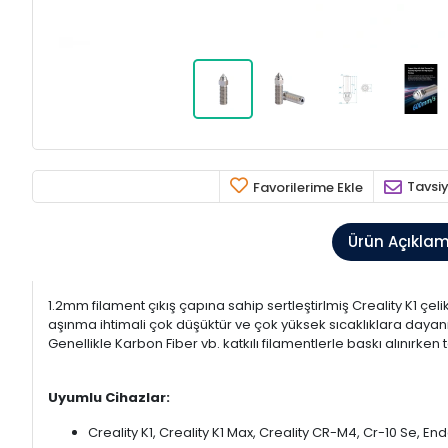
Tavsiy
Favorilerime Ekle
Ürün Açıkla
1.2mm filament çıkış çapına sahip sertleştirlmiş Creality K1 çel
aşınma ihtimali çok düşüktür ve çok yüksek sıcaklıklara daya
Genellikle Karbon Fiber vb. katkılı filamentlerle baskı alınırken
Uyumlu Cihazlar:
Creality K1, Creality K1 Max, Creality CR-M4, Cr-10 Se, En