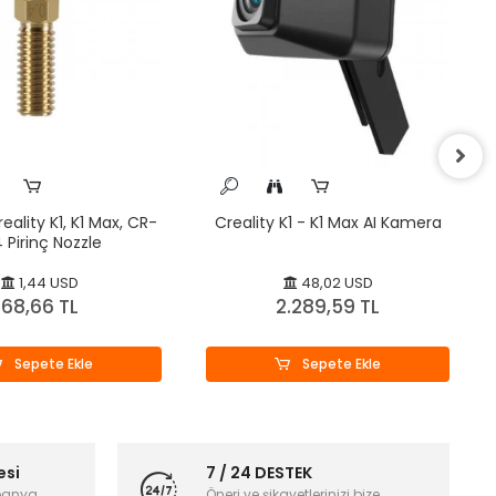
ality K1, K1 Max, CR-
Creality K1 - K1 Max AI Kamera
 Pirinç Nozzle
1,44 USD
48,02 USD
68,66 TL
2.289,59 TL
Sepete Ekle
Sepete Ekle
esi
7 / 24 DESTEK
panya
Öneri ve şikayetlerinizi bize