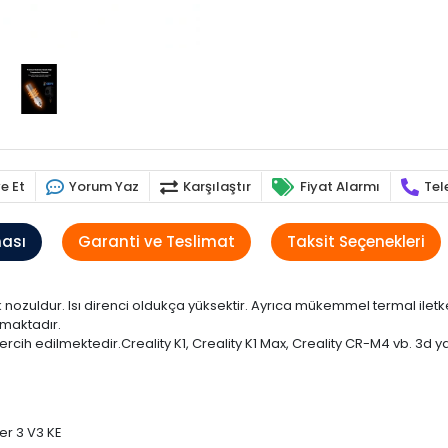
e Et
Yorum Yaz
Karşılaştır
Fiyat Alarmı
Tel
ması
Garanti ve Teslimat
Taksit Seçenekleri
ik nozuldur. Isı direnci oldukça yüksektir. Ayrıca mükemmel termal iletke
nmaktadır.
 tercih edilmektedir.Creality K1, Creality K1 Max, Creality CR-M4 vb. 3d y
der 3 V3 KE