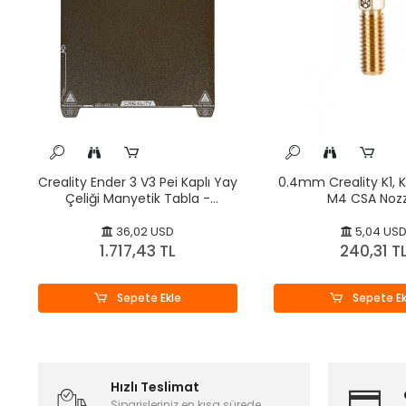
Creality Ender 3 V3 Pei Kaplı Yay
0.4mm Creality K1, K
Çeliği Manyetik Tabla -
M4 CSA Nozz
235x235mm - Orijinal
36,02 USD
5,04 US
1.717,43 TL
240,31 T
Sepete Ekle
Sepete Ek
Hızlı Teslimat
Siparişleriniz en kısa sürede