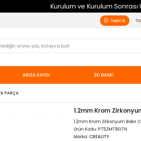
Kurulum ve Kurulum Sonrası Ücretsiz Destek
Si
Teklif Al
ARIZA KAYDI
3D BASKI
EK PARÇA
1.2mm Krom Zirkonyum 
1.2mm Krom Zirkonyum Bakır Cre
Ürün Kodu:
PT5ZMT8GTN
Marka:
CREALİTY