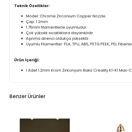
Teknik Özellikler:
Model: Chrome Zirconium Copper Nozzle
Çap: 1.2mm
1.75mm filamentlerle uyumludur.
Çok yüksek sıcaklıklara dayanıklıdır.
Aşınma direnci oldukça yüksektir.
Uyumlu Filamentler: PLA, TPU, ABS, PETG PEEK, PEI, Fiberles
Ürün İçeriği:
1 Adet 1.2mm Krom Zirkonyum Bakır Creality K1-K1 Max-
Benzer Ürünler