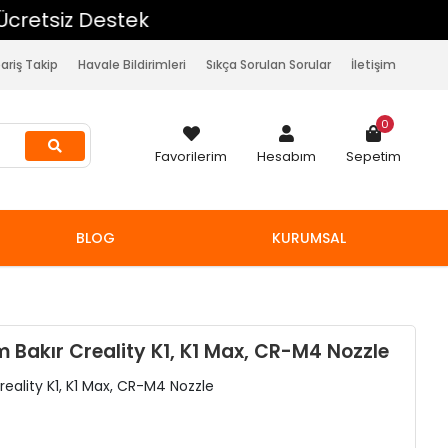
pariş Takip
Havale Bildirimleri
Sıkça Sorulan Sorular
İletişim
0
Favorilerim
Hesabım
Sepetim
BLOG
KURUMSAL
Bakır Creality K1, K1 Max, CR-M4 Nozzle
ality K1, K1 Max, CR-M4 Nozzle