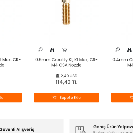
1 Max, CR-
0.6mm Creality K1, K1 Max, CR-
0.4mm Cre
le
M4 CSA Nozzle
M4
D
2,40 USD
L
114,43 TL
le
Sepete Ekle
Geniş Ürün Yelpaz
Güvenli Alışveriş
Binlerce ürün ve kam