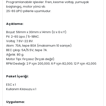
Programlanabilir işlevler: Fren, kesme voltajı, yumuşak
başlangıç, motor yönü vb.
2S-6S LIPO pillerle uyumludur.
Açıklama:
Boyut: 56mm x 30mm x 14mm (U x G x Y).
Pil: 2-6S Lipo / 5-18NC.
Voltaj: 7.6V-22.8V.
Akım: 70A, tepe 80A (maksimum 10 saniye).
BEC çıkışı: 5A/5.5V, tepe 7A.
Ağırlık: 80 g.
Motor Tipi: Fırçasız (fırçalı değil).
RPM Desteği: 2 P için 200,000; 6 P için 82,000; 12 P için 42,000.
Paket İçeriği:
ESC x 1
Kullanım Kılavuzu x 1
Uygulama: