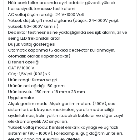
Nötr canlı teller arasında ayırt edebilir güvenli, yüksek
hassasiyetli, temassız test kalemi
AC voltaj ölçüm aralığı: 24 V-1000 Volt
Yüksek düşük çift mod algılama (düşük: 24-1000V yeşil,
yüksek: 90-1000V kırmızı)
Dedektör test nesnesine yaklaştığında ses ışık alarmı, zil ve
seing LED frekansları artar
Düşük voltaj göstergesi
Otomatik kapanma (5 dakika dectector kullanmayın,
otomatik olarak kapanacaktır)
El feneri özelliği
CAT IV 1000 V
Güç : 1,5V pil (R03) x 2
Ürün rengi : Kırmızı ve gri
Ürünün net ağırlığı : 50 gram
Ürün boyutu : 150 mm x 18 mm x 23 mm
Uygulamalar:
Alçak gerilim modu: Alçak gerilim motoru (<90V), ses
sistemleri, ark kaynak makineleri, yeraltı madenciliği
aydınlatması, kalın yalıtım tabakalı kablolar ve diğer zayıf
elektromanyetik AC sinyalleri.
Yüksek voltaj modu: Kentsel elektrik kaynağı ve üç fazlı
sistemler (90 ~ 1000V). Forexample, güç dağıtım üniteleri,
elektrik panoları, elektrikli ev aletleri.