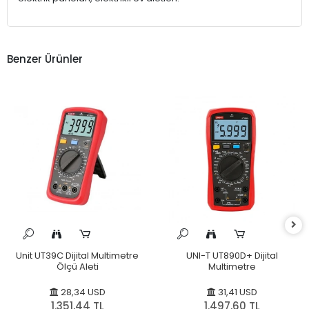
Benzer Ürünler
Unit UT39C Dijital Multimetre
UNI-T UT890D+ Dijital
Ölçü Aleti
Multimetre
28,34 USD
31,41 USD
1.351,44 TL
1.497,60 TL