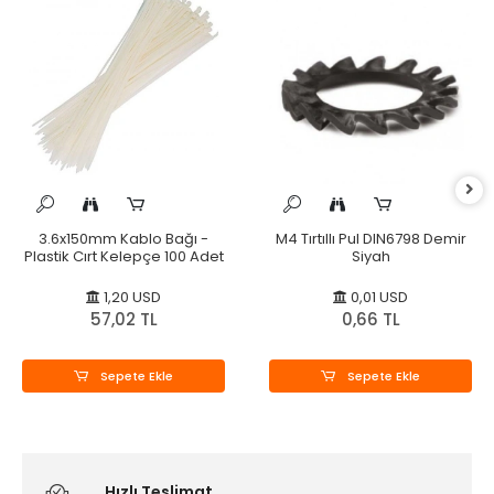
3.6x150mm Kablo Bağı -
M4 Tırtıllı Pul DIN6798 Demir
Plastik Cırt Kelepçe 100 Adet
Siyah
1,20 USD
0,01 USD
57,02 TL
0,66 TL
Sepete Ekle
Sepete Ekle
Hızlı Teslimat