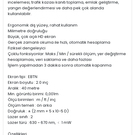
incelemesi, trafik kazası kanıtı toplama, emlak geliştirme,
yangın değerlendirmesi ve daha pek çok alanda
kullanılabilir.
Ergonomik dış yüzey, rahat kullanım
Milimetre doğruluğu
Büyük, çok açılı HD ekran
Gerçek zamanlı okuma ile hızlı, otomatik hesaplama
Fiziksel dengeleyici
Çoklu fonksiyonlar: Maks / Min / sürekli ölçüm, yer değiştirme
hesaplaması, veri saklama ve daha fazlası
İşlem yapılmadan 3 dakika sonra otomatik kapanma
Ekran tipi : EBTN
Ekran boyutu : 2.0 inç
Aralık : 40 metre
Min. görüntü birimi: 0,001m
Ölçü birimleri : m / ft / inç
Ölçüm temeli : ön arka
Doğruluk : ± (2 mm + 5 x 10-5 D)
Lazer sınıfı : 2
Lazer türü : 630 ~ 670 nm, ﹤ 1 mW
Özellikleri