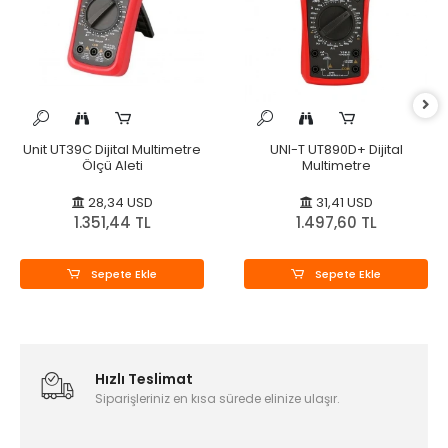
Unit UT39C Dijital Multimetre
UNI-T UT890D+ Dijital
Ölçü Aleti
Multimetre
28,34 USD
31,41 USD
1.351,44 TL
1.497,60 TL
Sepete Ekle
Sepete Ekle
Hızlı Teslimat
Siparişleriniz en kısa sürede elinize ulaşır.