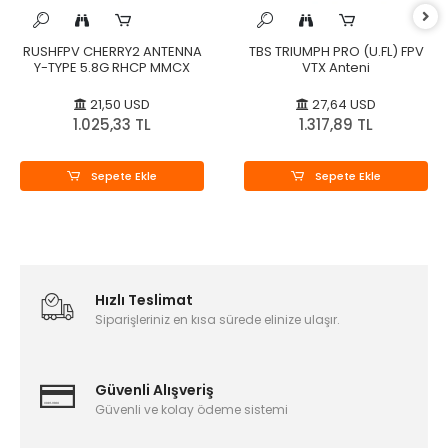
RUSHFPV CHERRY2 ANTENNA
TBS TRIUMPH PRO (U.FL) FPV
Y-TYPE 5.8G RHCP MMCX
VTX Anteni
21,50 USD
27,64 USD
1.025,33 TL
1.317,89 TL
Sepete Ekle
Sepete Ekle
Hızlı Teslimat
Siparişleriniz en kısa sürede elinize ulaşır.
Güvenli Alışveriş
Güvenli ve kolay ödeme sistemi