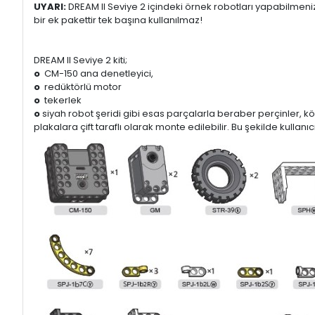
UYARI:
DREAM II Seviye 2 içindeki örnek robotları yapabilmeni
bir ek pakettir tek başına kullanılmaz!
DREAM II Seviye 2 kiti;
o
CM-150 ana denetleyici,
o
redüktörlü motor
o
tekerlek
o
siyah robot şeridi gibi esas parçalarla beraber perçinler, köşe
plakalara çift taraflı olarak monte edilebilir. Bu şekilde kulla