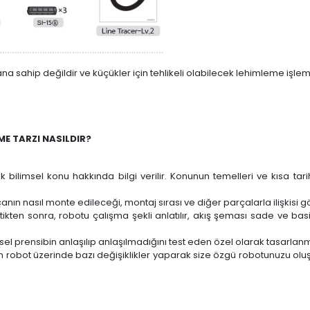
pmana sahip değildir ve küçükler için tehlikeli olabilecek lehimleme işl
ME TARZI NASILDIR?
ilimsel konu hakkında bilgi verilir. Konunun temelleri ve kısa tarihç
nın nasıl monte edileceği, montaj sırası ve diğer parçalarla ilişkisi göt
ttikten sonra, robotu çalışma şekli anlatılır, akış şeması sade ve basi
imsel prensibin anlaşılıp anlaşılmadığını test eden özel olarak tasarlan
n robot üzerinde bazı değişiklikler yaparak size özgü robotunuzu olu