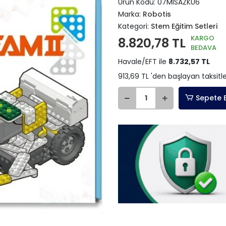
Ürün Kodu:
07MISAZKU6
Marka:
Robotis
Kategori:
Stem Eğitim Setleri
KARGO
8.820,78 TL
BEDAVA
Havale/EFT ile
8.732,57 TL
913,69 TL 'den başlayan taksitle
Sepete 