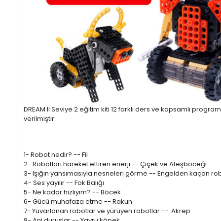
DREAM II Seviye 2 eğitim kiti 12 farklı ders ve kapsamlı progra
verilmiştir:
1- Robot nedir? -- Fil
2- Robotları hareket ettiren enerji -- Çiçek ve Ateşböceği
3- Işığın yansımasıyla nesneleri görme -- Engelden kaçan ro
4- Ses yayılır -- Fok Balığı
5- Ne kadar hızlıyım? -- Böcek
6- Gücü muhafaza etme -- Rakun
7- Yuvarlanan robotlar ve yürüyen robotlar -- Akrep
8- Ani duruşlar -- Yavru köpek