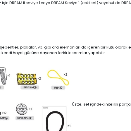
z için DREAM II seviye 1 veya DREAM Seviye 1 (eski set) veyahut da DRE
bentler, plakalar, vb. gibi ara elemanları da içeren bir kutu olarak eli
nıcı kendi hayal gücüne dayanan farklı tasarımlar yapabilir.
Üstte; set içindeki nitelikli par