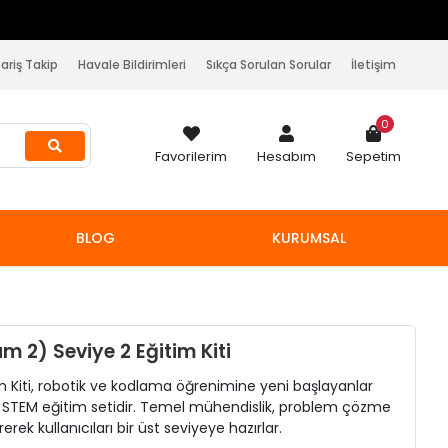
2000 ₺
pariş Takip
Havale Bildirimleri
Sıkça Sorulan Sorular
İletişim
0
Favorilerim
Hesabım
Sepetim
BLOG
KURUMSAL
m 2) Seviye 2 Eğitim Kiti
im Kiti, robotik ve kodlama öğrenimine yeni başlayanlar
r STEM eğitim setidir. Temel mühendislik, problem çözme
erek kullanıcıları bir üst seviyeye hazırlar.