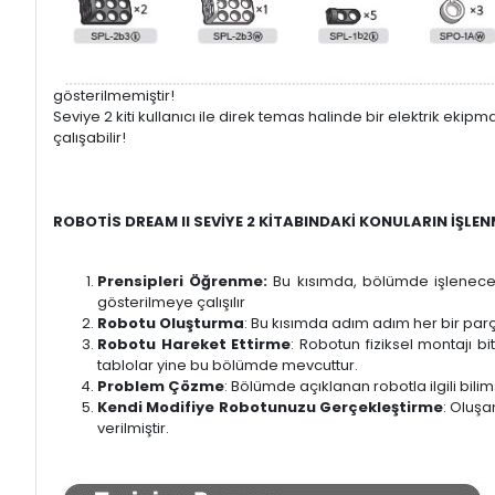
gösterilmemiştir!
Seviye 2 kiti kullanıcı ile direk temas halinde bir elektrik eki
çalışabilir!
ROBOTİS DREAM II SEVİYE 2 KİTABINDAKİ KONULARIN İŞLEN
Prensipleri Öğrenme:
Bu kısımda, bölümde işlenecek b
gösterilmeye çalışılır
Robotu Oluşturma
: Bu kısımda adım adım her bir parça
Robotu Hareket Ettirme
: Robotun fiziksel montajı bi
tablolar yine bu bölümde mevcuttur.
Problem Çözme
: Bölümde açıklanan robotla ilgili bil
Kendi Modifiye Robotunuzu Gerçekleştirme
: Oluşa
verilmiştir.