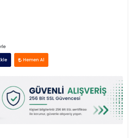
rle
Ekle
Hemen Al