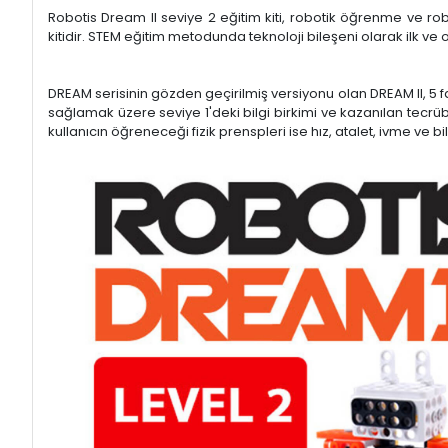
Robotis Dream II seviye 2 eğitim kiti, robotik öğrenme ve r
kitidir. STEM eğitim metodunda teknoloji bileşeni olarak ilk ve o
DREAM serisinin gözden geçirilmiş versiyonu olan DREAM II, 5 fa
sağlamak üzere seviye 1'deki bilgi birkimi ve kazanılan tecrübeni
kullanıcın öğreneceği fizik prenspleri ise hız, atalet, ivme ve bi