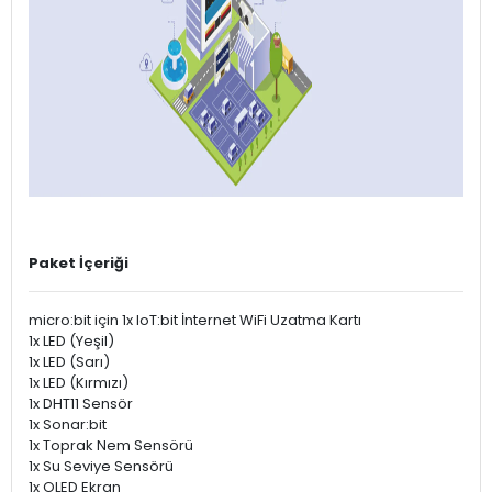
Paket İçeriği
micro:bit için 1x IoT:bit İnternet WiFi Uzatma Kartı
1x LED (Yeşil)
1x LED (Sarı)
1x LED (Kırmızı)
1x DHT11 Sensör
1x Sonar:bit
1x Toprak Nem Sensörü
1x Su Seviye Sensörü
1x OLED Ekran