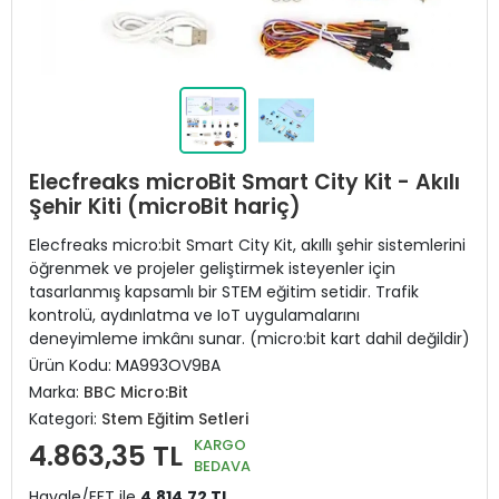
Elecfreaks microBit Smart City Kit - Akılı
Şehir Kiti (microBit hariç)
Elecfreaks micro:bit Smart City Kit, akıllı şehir sistemlerini
öğrenmek ve projeler geliştirmek isteyenler için
tasarlanmış kapsamlı bir STEM eğitim setidir. Trafik
kontrolü, aydınlatma ve IoT uygulamalarını
deneyimleme imkânı sunar. (micro:bit kart dahil değildir)
Ürün Kodu:
MA993OV9BA
Marka:
BBC Micro:Bit
Kategori:
Stem Eğitim Setleri
KARGO
4.863,35 TL
BEDAVA
Havale/EFT ile
4.814,72 TL