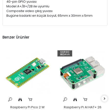
40-pin GPIO yuvası
Model A+/B+/2B ile uyumlu
Composite video çıkış yuvası
Bugüne kadarki en küçük boyut; 65mm x 30mm x 5mm
Benzer Ürünler
KARGO
BEDAVA
Raspberry Pi Pico 2 W
Raspberry Pi AI HAT+ 26