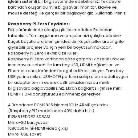
işletim sistemli bir bilgisayar elde edebilirsiniz. Tek devre
kartından oluşan bu mini bilgisayarı; monitör, klavye ve
mouse desteği ile gerçek bir bilgisayar gibi kullanabilirsiniz.
Raspberry Pi Zero Faydaları
Eski sürümlerinde olduğu gibi bu modelde Raspbian
tabanlıdır. Tüm uygulama ve projelerinizi çalıştırabilirsiniz.
Küçük boyutlu projeler için idealdir. Küçük piller aracılığı ile
giyilebilir projeler vb. için yeni bir boyut sunmaktadır.
Raspberry Pi Zero Teknik Özellikleri
Raspberry Pi Zero kartından göze çarpan ilk özellik ufak ve
ince boyutu sebebi ile tam boy USB, HDMI bağlantıları ve
Ethernet konektöründen feragat edilmesi oluyor. Tam boy
USB yerine mikro USB-OTG portuna sahip olan modeli uygun
bir adaptör temin ederek USB cihazlarınızı bu minik
bilgisayara bağlayabilirsiniz. Ekran bağlantısı için ise mini
HDMI > HDMI dönüştürücü edinmeniz gerekiyor.
A Broadcom BCM2835 İşlemci 1GHz ARM11 çekirdek
(Raspberry Pi 1 modelinden 40% daha hızlı)
512MB LPDDR2 SDRAM
Mikro-SD kart yuvası
1080p60 Mini-HDMI video çıkışı
Mikro-USB soket