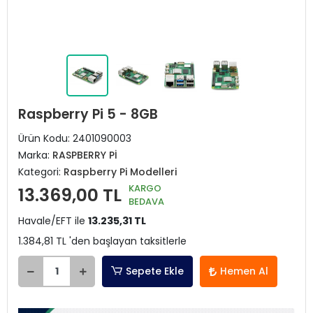
Raspberry Pi 5 - 8GB
Ürün Kodu:
2401090003
Marka:
RASPBERRY Pİ
Kategori:
Raspberry Pi Modelleri
KARGO
13.369,00 TL
BEDAVA
Havale/EFT ile
13.235,31 TL
1.384,81 TL 'den başlayan taksitlerle
Sepete Ekle
Hemen Al